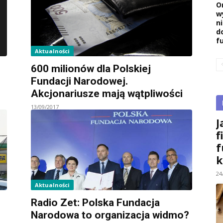
O
w
n
d
f
Aktualności
600 milionów dla Polskiej
Fundacji Narodowej.
Akcjonariusze mają wątpliwości
13/09/2017
J
f
f
k
24
Aktualności
Radio Zet: Polska Fundacja
Narodowa to organizacja widmo?