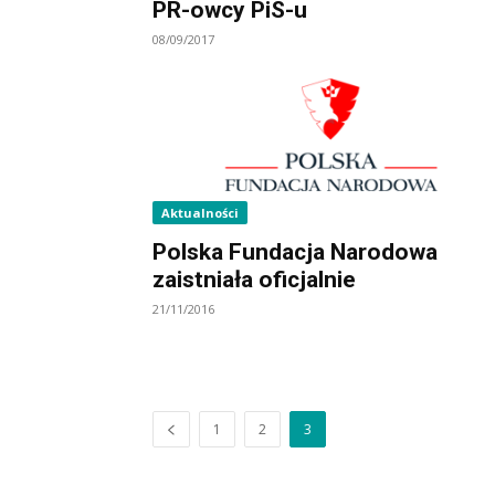
PR-owcy PiS-u
08/09/2017
Aktualności
Polska Fundacja Narodowa
zaistniała oficjalnie
21/11/2016
1
2
3