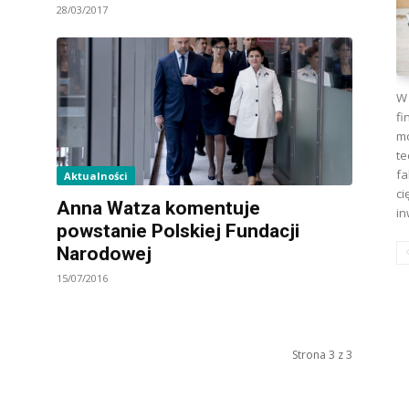
28/03/2017
W 
fi
mo
te
fa
Aktualności
ci
Anna Watza komentuje
in
powstanie Polskiej Fundacji
Narodowej
15/07/2016
Strona 3 z 3