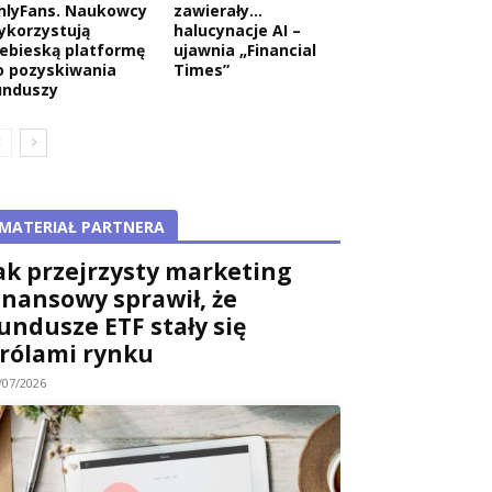
nlyFans. Naukowcy
zawierały…
ykorzystują
halucynacje AI –
iebieską platformę
ujawnia „Financial
o pozyskiwania
Times”
unduszy
MATERIAŁ PARTNERA
ak przejrzysty marketing
inansowy sprawił, że
undusze ETF stały się
rólami rynku
/07/2026