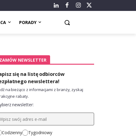
ACA
PORADY
ZAMÓW NEWSLETTER
apisz się na listę odbiorców
ezpłatnego newslettera!
dź na bieżąco z informacjami z branży, zyskaj
rakcyjne rabaty.
bierz newsletter:
Codzienny
Tygodniowy