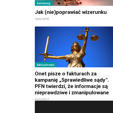
Felietony
Jak (nie)poprawiać wizerunku
16/02/2018
Aktualności
Onet pisze o fakturach za
kampanię „Sprawiedliwe sądy”.
PFN twierdzi, że informacje są
nieprawdziwe i zmanipulowane
06/12/2017