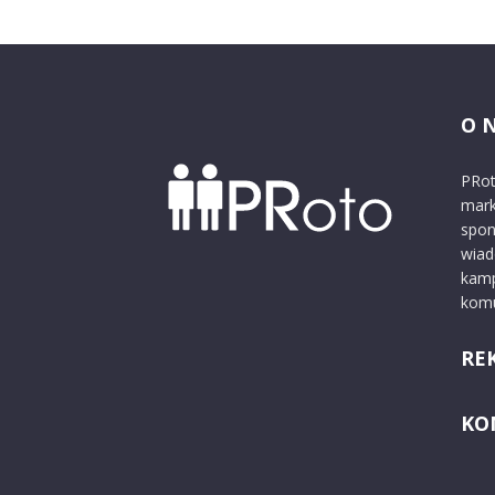
O 
PRot
mark
spon
wiad
kamp
komu
RE
KO