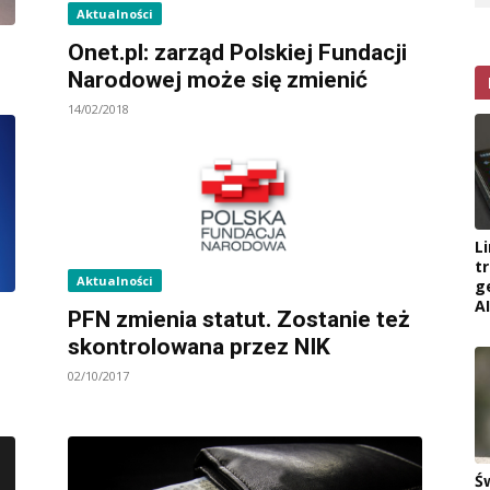
Aktualności
Onet.pl: zarząd Polskiej Fundacji
Narodowej może się zmienić
14/02/2018
L
t
Aktualności
g
AI
PFN zmienia statut. Zostanie też
skontrolowana przez NIK
02/10/2017
Ś