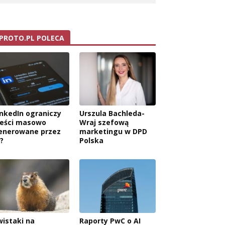
PROTO.PL POLECA
inkedIn ograniczy
Urszula Bachleda-
reści masowo
Wraj szefową
enerowane przez
marketingu w DPD
?
Polska
wistaki na
Raporty PwC o AI