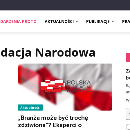
DARZENIA PROTO
AKTUALNOŚCI
PUBLIKACJE
PR
ndacja Narodowa
Z
b
Bą
at
Wy
Aktualności
„Branża może być trochę
zdziwiona”? Eksperci o