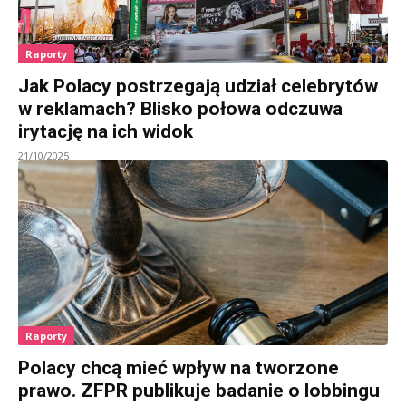
Raporty
Jak Polacy postrzegają udział celebrytów
w reklamach? Blisko połowa odczuwa
irytację na ich widok
21/10/2025
Raporty
Polacy chcą mieć wpływ na tworzone
prawo. ZFPR publikuje badanie o lobbingu