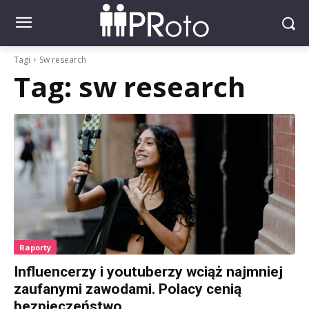
Tagi
Sw research
Tag:
sw research
Raporty
Influencerzy i youtuberzy wciąż najmniej
zaufanymi zawodami. Polacy cenią
bezpieczeństwo