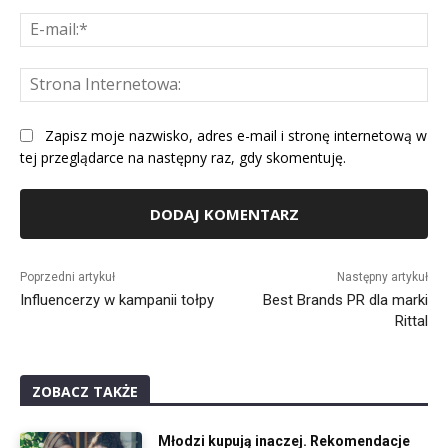
E-
mai
St
Int
Zapisz moje nazwisko, adres e-mail i stronę internetową w
tej przeglądarce na następny raz, gdy skomentuję.
Alternative:
Poprzedni artykuł
Następny artykuł
Influencerzy w kampanii tołpy
Best Brands PR dla marki
Rittal
ZOBACZ TAKŻE
Młodzi kupują inaczej. Rekomendacje