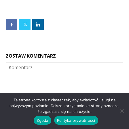
ZOSTAW KOMENTARZ
Ta strona korzysta z ciasteczek, aby świadczyć usługi na
najwyższym poziomie. Dalsze korzystanie ze strony oznacza,
że zgadzasz się na ich użycie.
Komentarz:
Na
Zgoda
Polityka prywatności