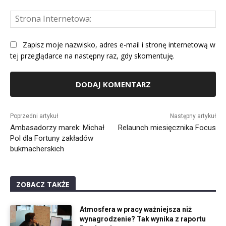
St
Int
Zapisz moje nazwisko, adres e-mail i stronę internetową w
tej przeglądarce na następny raz, gdy skomentuję.
Alternative:
Poprzedni artykuł
Następny artykuł
Ambasadorzy marek: Michał
Relaunch miesięcznika Focus
Pol dla Fortuny zakładów
bukmacherskich
ZOBACZ TAKŻE
Atmosfera w pracy ważniejsza niż
wynagrodzenie? Tak wynika z raportu