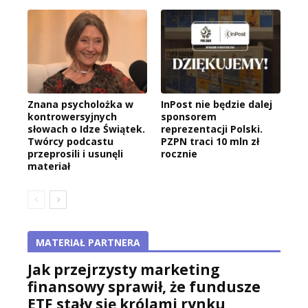
Znana psycholożka w
InPost nie będzie dalej
kontrowersyjnych
sponsorem
słowach o Idze Świątek.
reprezentacji Polski.
Twórcy podcastu
PZPN traci 10 mln zł
przeprosili i usunęli
rocznie
materiał
MATERIAŁ PARTNERA
Jak przejrzysty marketing
finansowy sprawił, że fundusze
ETF stały się królami rynku