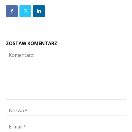
ZOSTAW KOMENTARZ
Komentarz:
Na
E-
mai