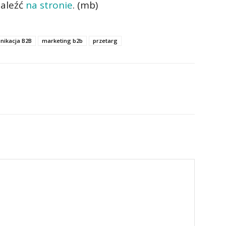
naleźć
na stronie
. (mb)
nikacja B2B
marketing b2b
przetarg