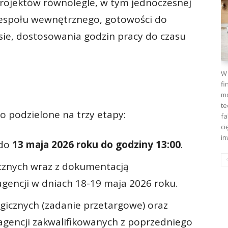
rojektów równolegle, w tym jednoczesnej
zespołu wewnętrznego, gotowości do
asie, dostosowania godzin pracy do czasu
W 
fi
mo
te
 podzielone na trzy etapy:
fa
ci
in
 do
13 maja 2026 roku do godziny 13:00
.
rycznych wraz z dokumentacją
gencji w dniach 18-19 maja 2026 roku.
tegicznych (zadanie przetargowe) oraz
agencji zakwalifikowanych z poprzedniego