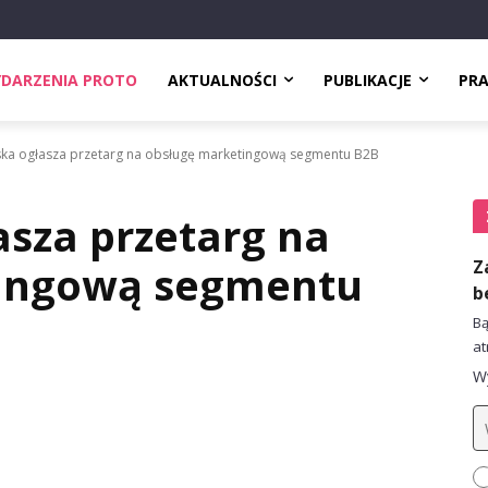
DARZENIA PROTO
AKTUALNOŚCI
PUBLIKACJE
PR
ska ogłasza przetarg na obsługę marketingową segmentu B2B
asza przetarg na
Z
tingową segmentu
b
Bą
at
Wy