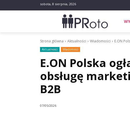
sobota, 8 sierpnia, 2026
WY
Strona główna
Aktualności
Wiadomości
E.ON Pol
Aktualności
Wiadomości
E.ON Polska ogł
obsługę marke
B2B
07/05/2026