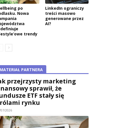
ellbeing po
LinkedIn ograniczy
odlasku. Nowa
treści masowo
ampania
generowane przez
ojewództwa
AI?
edefiniuje
ifestyle’owe trendy
MATERIAŁ PARTNERA
ak przejrzysty marketing
inansowy sprawił, że
undusze ETF stały się
rólami rynku
/07/2026