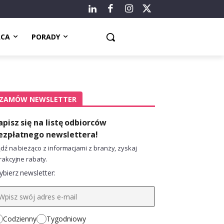
ACA
PORADY
ZAMÓW NEWSLETTER
apisz się na listę odbiorców
ezpłatnego newslettera!
dź na bieżąco z informacjami z branży, zyskaj
rakcyjne rabaty.
bierz newsletter:
Codzienny
Tygodniowy