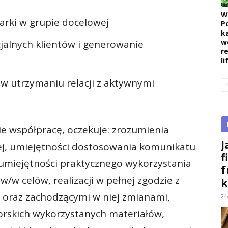
W
rki w grupie docelowej
P
k
w
jalnych klientów i generowanie
r
l
w utrzymaniu relacji z aktywnymi
ie współpracę, oczekuje: zrozumienia
J
wej, umiejętności dostosowania komunikatu
f
 umiejętności praktycznego wykorzystania
f
w/w celów, realizacji w pełnej zgodzie z
k
 oraz zachodzącymi w niej zmianami,
24
torskich wykorzystanych materiałów,