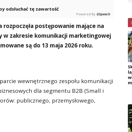
 aby odsłuchać tę zawartość
Powered By
GSpeech
a rozpoczęła postępowanie mające na
y w zakresie komunikacji marketingowej
yjmowane są do 13 maja 2026 roku.
S
la
w
parcie wewnętrznego zespołu komunikacji
m
 biznesowych dla segmentu B2B (Small i
torów: publicznego, przemysłowego,