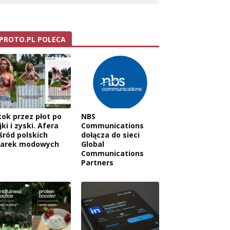
PROTO.PL POLECA
kok przez płot po
NBS
jki i zyski. Afera
Communications
śród polskich
dołącza do sieci
arek modowych
Global
Communications
Partners