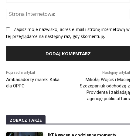
mai
St
Int
Zapisz moje nazwisko, adres e-mail i stronę internetową w
tej przeglądarce na następny raz, gdy skomentuję.
Alternative:
Poprzedni artykuł
Następny artykuł
Ambasadorzy marek: Kaká
Mikołaj Wójcik i Maciej
dla OPPO
Szczepaniuk odchodzą z
Providenta i zakładają
agencję public affairs
ZOBACZ TAKŻE
IKEA wycenia codzienne momenty.