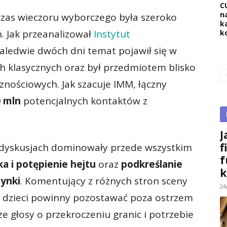
C
na
zas wieczoru wyborczego była szeroko
k
 Jak przeanalizował
Instytut
k
zaledwie dwóch dni temat pojawił się w
 klasycznych oraz był przedmiotem blisko
nościowych. Jak szacuje IMM, łączny
 mln
potencjalnych kontaktów z
J
f
dyskusjach dominowały przede wszystkim
f
a i potępienie hejtu
oraz
podkreślanie
k
ynki
. Komentujący z różnych stron sceny
24
że dzieci powinny pozostawać poza ostrzem
kże głosy o przekroczeniu granic i potrzebie