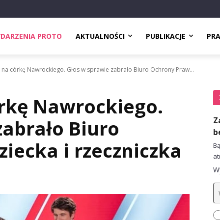
DARZENIA PROTO
AKTUALNOŚCI
PUBLIKACJE
PR
u na córkę Nawrockiego. Głos w sprawie zabrało Biuro Ochrony Praw...
órkę Nawrockiego.
Z
zabrało Biuro
b
iecka i rzeczniczka
Bą
at
Wy