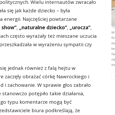
politycznych. Wielu internautów zwracało
a się jak każde dziecko – była
a energii. Najczęściej powtarzane
a show”
,
„naturalne dziecko”
,
„urocza”
,
W 
iach często wyrażały też mieszane uczucia
fi
mo
 przeszkadzała w wyrażeniu sympatii czy
te
fa
ci
in
ię jednak również z falą hejtu w
óre zaczęły obrażać córkę Nawrockiego i
 i zachowanie. W sprawie głos zabrało
e stanowczo potępiło takie działania,
tego typu komentarze mogą być
edstawiciele biura podkreślają, że