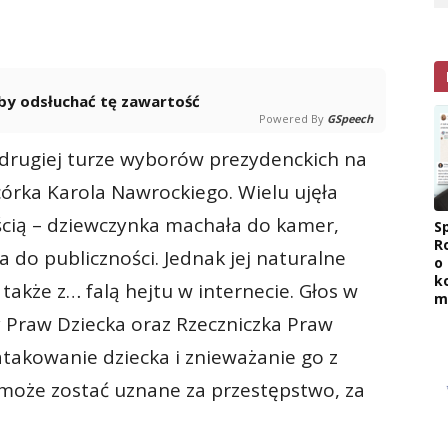
 aby odsłuchać tę zawartość
Powered By
GSpeech
drugiej turze wyborów prezydenckich na
 córka Karola Nawrockiego. Wielu ujęła
ścią – dziewczynka machała do kamer,
Sp
R
a do publiczności. Jednak jej naturalne
o
k
także z… falą hejtu w internecie. Głos w
m
y Praw Dziecka oraz Rzeczniczka Praw
 atakowanie dziecka i znieważanie go z
oże zostać uznane za przestępstwo, za