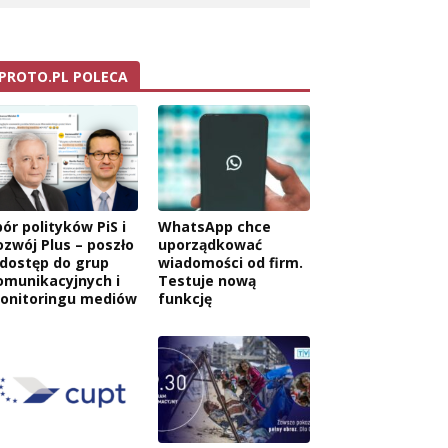
PROTO.PL POLECA
ór polityków PiS i
WhatsApp chce
ozwój Plus – poszło
uporządkować
 dostęp do grup
wiadomości od firm.
omunikacyjnych i
Testuje nową
onitoringu mediów
funkcję