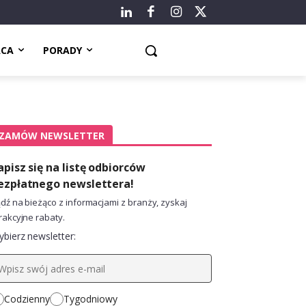
ACA
PORADY
ZAMÓW NEWSLETTER
apisz się na listę odbiorców
ezpłatnego newslettera!
dź na bieżąco z informacjami z branży, zyskaj
rakcyjne rabaty.
bierz newsletter:
Codzienny
Tygodniowy