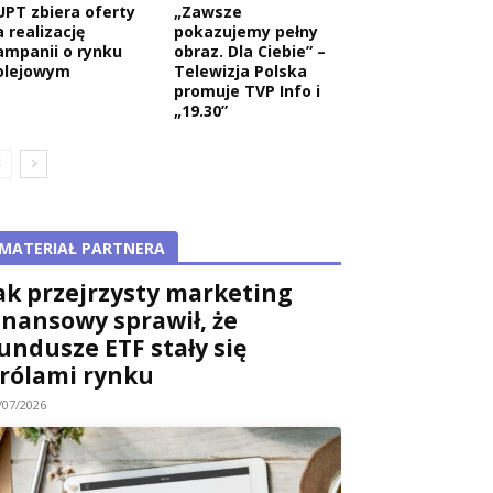
UPT zbiera oferty
„Zawsze
 realizację
pokazujemy pełny
ampanii o rynku
obraz. Dla Ciebie” –
olejowym
Telewizja Polska
promuje TVP Info i
„19.30”
MATERIAŁ PARTNERA
ak przejrzysty marketing
inansowy sprawił, że
undusze ETF stały się
rólami rynku
/07/2026