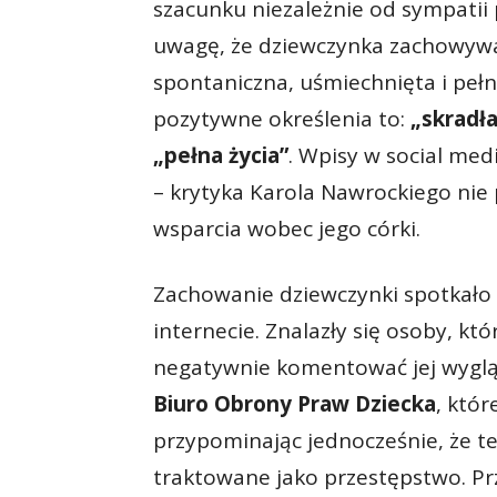
szacunku niezależnie od sympatii 
uwagę, że dziewczynka zachowywał
spontaniczna, uśmiechnięta i pełn
pozytywne określenia to:
„skradł
„pełna życia”
. Wpisy w social med
– krytyka Karola Nawrockiego nie
wsparcia wobec jego córki.
Zachowanie dziewczynki spotkało s
internecie. Znalazły się osoby, kt
negatywnie komentować jej wygląd
Biuro Obrony Praw Dziecka
, któr
przypominając jednocześnie, że 
traktowane jako przestępstwo. Prz