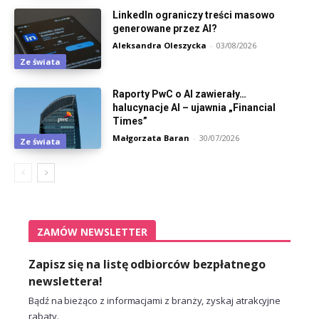
LinkedIn ograniczy treści masowo
generowane przez AI?
Aleksandra Oleszycka
-
03/08/2026
Ze świata
Raporty PwC o AI zawierały…
halucynacje AI – ujawnia „Financial
Times”
Małgorzata Baran
-
30/07/2026
Ze świata
ZAMÓW NEWSLETTER
Zapisz się na listę odbiorców bezpłatnego
newslettera!
Bądź na bieżąco z informacjami z branży, zyskaj atrakcyjne
rabaty.