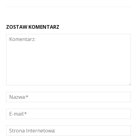
ZOSTAW KOMENTARZ
Komentarz:
Na
E-
mai
St
Int