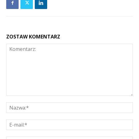
ZOSTAW KOMENTARZ
Komentarz:
Na
E-
mai