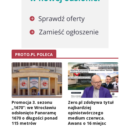
PROTO.PL POLECA
Promocja 3. sezonu
Zero.pl zdobywa tytuł
„1670”: we Wrocławiu
najbardziej
odsłonięto Panoramę
opiniotwórczego
1670 o długości ponad
medium czerwca.
115 metrów
Awans o 16 miejsc