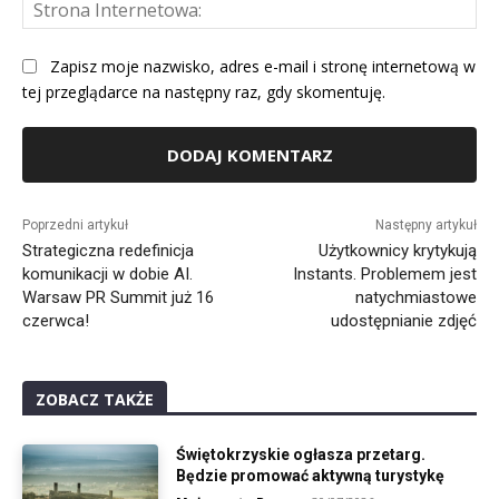
St
Int
Zapisz moje nazwisko, adres e-mail i stronę internetową w
tej przeglądarce na następny raz, gdy skomentuję.
Alternative:
Poprzedni artykuł
Następny artykuł
Strategiczna redefinicja
Użytkownicy krytykują
komunikacji w dobie AI.
Instants. Problemem jest
Warsaw PR Summit już 16
natychmiastowe
czerwca!
udostępnianie zdjęć
ZOBACZ TAKŻE
Świętokrzyskie ogłasza przetarg.
Będzie promować aktywną turystykę