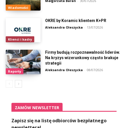
Małgorzata Baran
-
30/07/2026
Wiadomości
OKRE by Koramic klientem K+PR
Aleksandra Oleszycka
-
13/07/2026
Klienci i kadry
Firmy budują rozpoznawalność liderów.
Na kryzys wizerunkowy często brakuje
strategii
Aleksandra Oleszycka
-
08/07/2026
Raporty
ZAMÓW NEWSLETTER
Zapisz się na listę odbiorców bezpłatnego
newslettera!