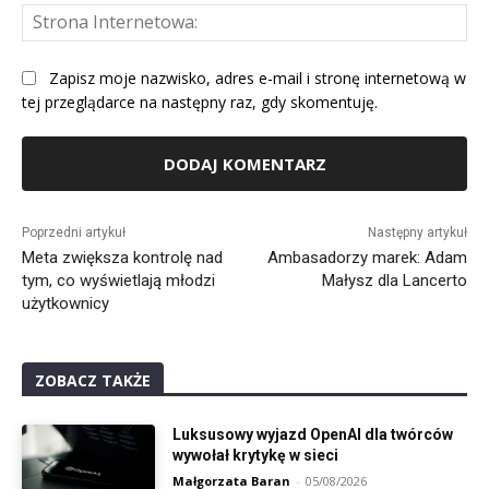
St
Int
Zapisz moje nazwisko, adres e-mail i stronę internetową w
tej przeglądarce na następny raz, gdy skomentuję.
Alternative:
Poprzedni artykuł
Następny artykuł
Meta zwiększa kontrolę nad
Ambasadorzy marek: Adam
tym, co wyświetlają młodzi
Małysz dla Lancerto
użytkownicy
ZOBACZ TAKŻE
Luksusowy wyjazd OpenAI dla twórców
wywołał krytykę w sieci
Małgorzata Baran
-
05/08/2026