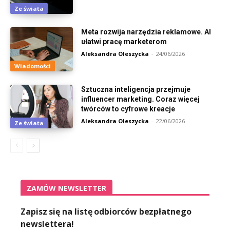
Ze świata
Meta rozwija narzędzia reklamowe. AI
ułatwi pracę marketerom
Aleksandra Oleszycka
-
24/06/2026
Wiadomości
Sztuczna inteligencja przejmuje
influencer marketing. Coraz więcej
twórców to cyfrowe kreacje
Aleksandra Oleszycka
-
22/06/2026
Ze świata
ZAMÓW NEWSLETTER
Zapisz się na listę odbiorców bezpłatnego
newslettera!