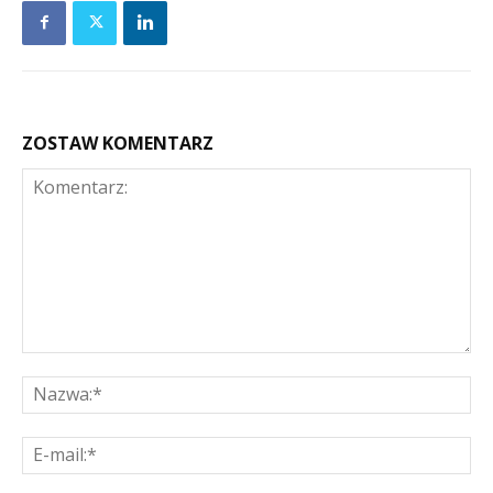
ZOSTAW KOMENTARZ
Komentarz:
Na
E-
mai