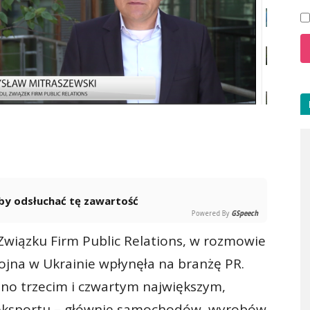
 aby odsłuchać tę zawartość
Powered By
GSpeech
Związku Firm Public Relations, w rozmowie
ojna w Ukrainie wpłynęła na branżę PR.
jno trzecim i czwartym największym,
 eksportu – głównie samochodów, wyrobów