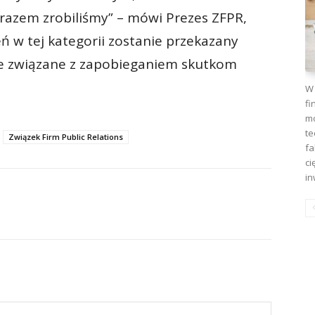
e razem zrobiliśmy” – mówi Prezes ZFPR,
eń w tej kategorii zostanie przekazany
ele związane z zapobieganiem skutkom
W 
fi
mo
te
Związek Firm Public Relations
fa
ci
in