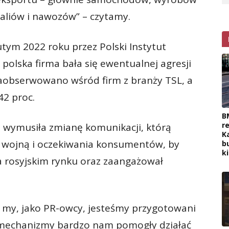
aliów i nawozów” – czytamy.
ym 2022 roku przez Polski Instytut
 polska firma bała się ewentualnej agresji
 zaobserwowano wśród firm z branży TSL, a
42 proc.
B
r
a wymusiła zmianę komunikacji, którą
K
 wojną i oczekiwania konsumentów, by
b
k
na rosyjskim rynku oraz zaangażował
le my, jako PR-owcy, jesteśmy przygotowani
e mechanizmy bardzo nam pomogły działać