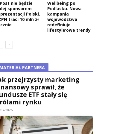
nPost nie będzie
Wellbeing po
alej sponsorem
Podlasku. Nowa
eprezentacji Polski.
kampania
ZPN traci 10 mln zł
województwa
ocznie
redefiniuje
lifestyle’owe trendy
MATERIAŁ PARTNERA
ak przejrzysty marketing
inansowy sprawił, że
undusze ETF stały się
rólami rynku
/07/2026