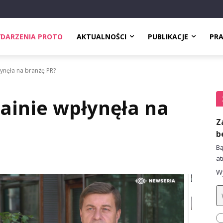
DARZENIA PROTO
AKTUALNOŚCI
PUBLIKACJE
PR
łynęła na branżę PR?
ainie wpłynęła na
Z
b
Bą
at
Wy