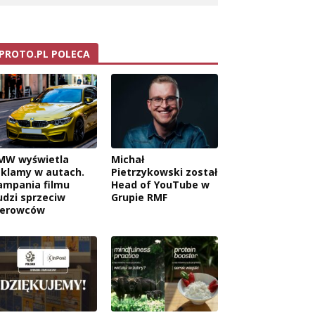
PROTO.PL POLECA
MW wyświetla
Michał
eklamy w autach.
Pietrzykowski został
ampania filmu
Head of YouTube w
udzi sprzeciw
Grupie RMF
ierowców