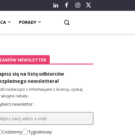
ACA
PORADY
ZAMÓW NEWSLETTER
apisz się na listę odbiorców
ezpłatnego newslettera!
dź na bieżąco z informacjami z branży, zyskaj
rakcyjne rabaty.
bierz newsletter:
Codzienny
Tygodniowy