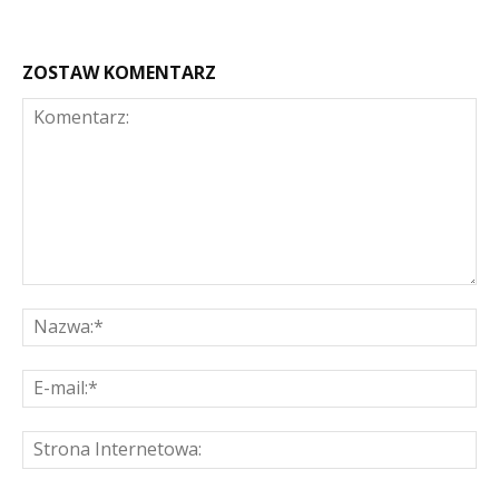
ZOSTAW KOMENTARZ
Komentarz:
Na
E-
mai
St
Int