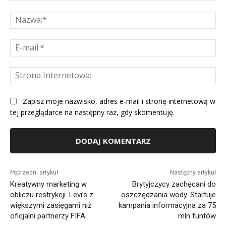
Komentarz:
Na
E-
mai
St
Int
Zapisz moje nazwisko, adres e-mail i stronę internetową w
tej przeglądarce na następny raz, gdy skomentuję.
Alternative:
Poprzedni artykuł
Następny artykuł
Kreatywny marketing w
Brytyjczycy zachęcani do
obliczu restrykcji. Levi’s z
oszczędzania wody. Startuje
większymi zasięgami niż
kampania informacyjna za 75
oficjalni partnerzy FIFA
mln funtów