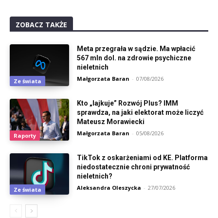
ZOBACZ TAKŻE
Meta przegrała w sądzie. Ma wpłacić
567 mln dol. na zdrowie psychiczne
nieletnich
Małgorzata Baran
-
07/08/2026
Ze świata
Kto „lajkuje” Rozwój Plus? IMM
sprawdza, na jaki elektorat może liczyć
Mateusz Morawiecki
Małgorzata Baran
-
05/08/2026
Raporty
TikTok z oskarżeniami od KE. Platforma
niedostatecznie chroni prywatność
nieletnich?
Aleksandra Oleszycka
-
27/07/2026
Ze świata