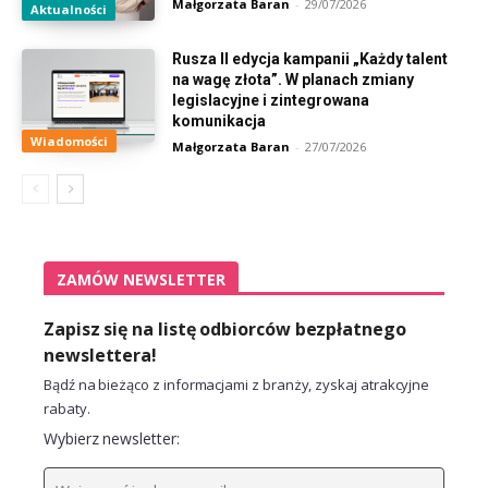
Małgorzata Baran
-
29/07/2026
Aktualności
Rusza II edycja kampanii „Każdy talent
na wagę złota”. W planach zmiany
legislacyjne i zintegrowana
komunikacja
Wiadomości
Małgorzata Baran
-
27/07/2026
ZAMÓW NEWSLETTER
Zapisz się na listę odbiorców bezpłatnego
newslettera!
Bądź na bieżąco z informacjami z branży, zyskaj atrakcyjne
rabaty.
Wybierz newsletter: