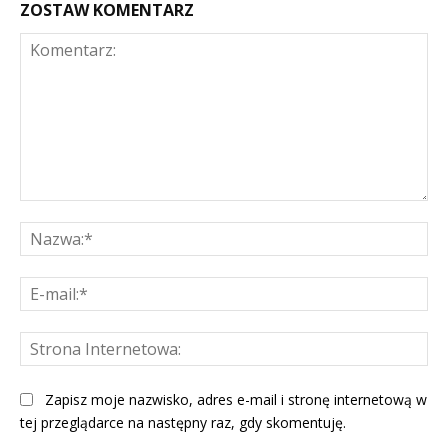
ZOSTAW KOMENTARZ
Komentarz:
Na
E-
mai
St
Int
Zapisz moje nazwisko, adres e-mail i stronę internetową w
tej przeglądarce na następny raz, gdy skomentuję.