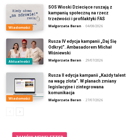
SOS Wioski Dziecięce ruszają z
kampanią społeczną na rzecz
trzeźwości i profilaktyki FAS
Małgorzata Baran
-
04/08/2026
Wiadomości
Rusza IV edycja kampanii „Daj Się
Odkryć”. Ambasadorem Michał
Wiśniewski
Małgorzata Baran
-
29/07/2026
Aktualności
Rusza II edycja kampanii „Każdy talent
na wagę złota”. W planach zmiany
legislacyjne i zintegrowana
komunikacja
Wiadomości
Małgorzata Baran
-
27/07/2026