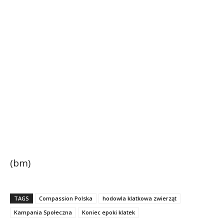
(bm)
TAGS
Compassion Polska
hodowla klatkowa zwierząt
Kampania Społeczna
Koniec epoki klatek