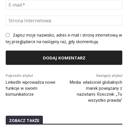
E-
mai
St
Int
Zapisz moje nazwisko, adres e-mail i stronę internetową w
tej przeglądarce na następny raz, gdy skomentuję.
Alternative:
Poprzedni artykuł
Następny artykuł
LinkedIn wprowadza nowe
Media: właściciel globalnych
funkcje w swoim
marek powiązany z
komunikatorze
nazistami. Rzecznik: „To
wszystko prawda”
ZOBACZ TAKŻE