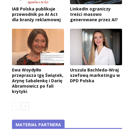
IAB Polska publikuje
LinkedIn ograniczy
przewodnik po AI Act
treści masowo
dla branży reklamowej
generowane przez AI?
Ewa Woydyłło
Urszula Bachleda-Wraj
przeprasza Igę Świątek,
szefową marketingu w
Arynę Sabalenkę i Darię
DPD Polska
Abramowicz po fali
krytyki
MATERIAŁ PARTNERA