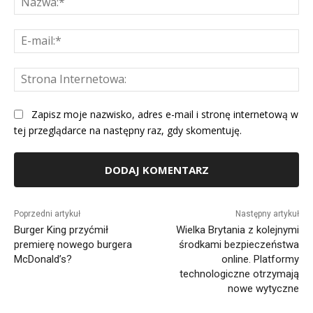
E-
mai
St
Int
Zapisz moje nazwisko, adres e-mail i stronę internetową w
tej przeglądarce na następny raz, gdy skomentuję.
Alternative:
Poprzedni artykuł
Następny artykuł
Burger King przyćmił
Wielka Brytania z kolejnymi
premierę nowego burgera
środkami bezpieczeństwa
McDonald’s?
online. Platformy
technologiczne otrzymają
nowe wytyczne