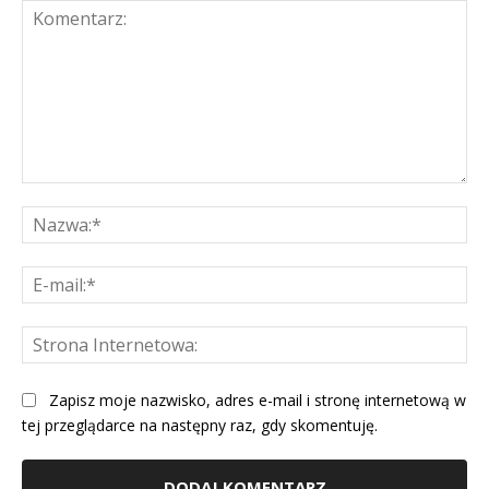
Komentarz:
Na
E-
mai
St
Int
Zapisz moje nazwisko, adres e-mail i stronę internetową w
tej przeglądarce na następny raz, gdy skomentuję.