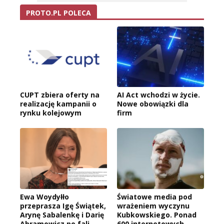
PROTO.PL POLECA
CUPT zbiera oferty na
AI Act wchodzi w życie.
realizację kampanii o
Nowe obowiązki dla
rynku kolejowym
firm
Ewa Woydyłło
Światowe media pod
przeprasza Igę Świątek,
wrażeniem wyczynu
Arynę Sabalenkę i Darię
Kubkowskiego. Ponad
Abramowicz po fali
600 internetowych