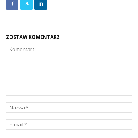
ZOSTAW KOMENTARZ
Komentarz:
Na
E-
mai