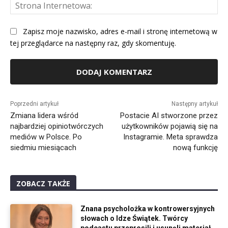
St
Int
Zapisz moje nazwisko, adres e-mail i stronę internetową w
tej przeglądarce na następny raz, gdy skomentuję.
Alternative:
Poprzedni artykuł
Następny artykuł
Zmiana lidera wśród
Postacie AI stworzone przez
najbardziej opiniotwórczych
użytkowników pojawią się na
mediów w Polsce. Po
Instagramie. Meta sprawdza
siedmiu miesiącach
nową funkcję
ZOBACZ TAKŻE
Znana psycholożka w kontrowersyjnych
słowach o Idze Świątek. Twórcy
podcastu przeprosili i usunęli materiał