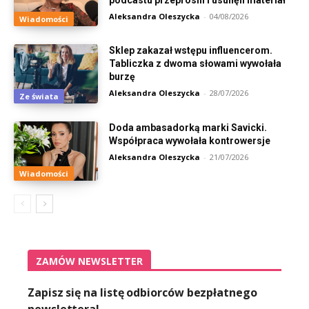
Aleksandra Oleszycka
-
04/08/2026
Wiadomości
Sklep zakazał wstępu influencerom.
Tabliczka z dwoma słowami wywołała
burzę
Aleksandra Oleszycka
-
28/07/2026
Ze świata
Doda ambasadorką marki Savicki.
Współpraca wywołała kontrowersje
Aleksandra Oleszycka
-
21/07/2026
Wiadomości
ZAMÓW NEWSLETTER
Zapisz się na listę odbiorców bezpłatnego
newslettera!