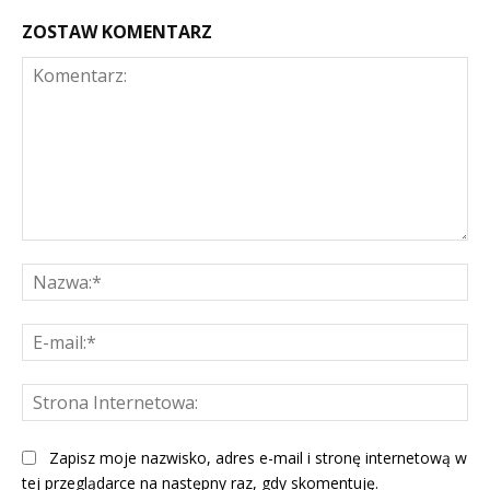
ZOSTAW KOMENTARZ
Komentarz:
Na
E-
mai
St
Int
Zapisz moje nazwisko, adres e-mail i stronę internetową w
tej przeglądarce na następny raz, gdy skomentuję.