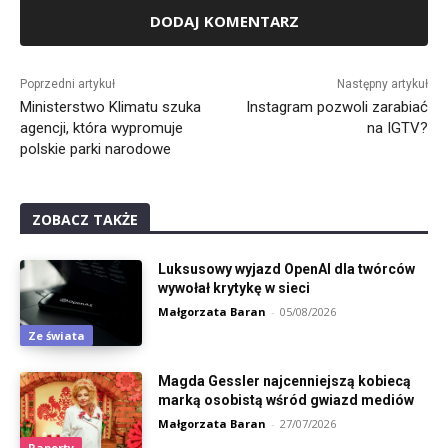
Alternative:
Poprzedni artykuł
Następny artykuł
Ministerstwo Klimatu szuka
Instagram pozwoli zarabiać
agencji, która wypromuje
na IGTV?
polskie parki narodowe
ZOBACZ TAKŻE
Luksusowy wyjazd OpenAI dla twórców
wywołał krytykę w sieci
Małgorzata Baran
-
05/08/2026
Ze świata
Magda Gessler najcenniejszą kobiecą
marką osobistą wśród gwiazd mediów
Małgorzata Baran
-
27/07/2026
Raporty