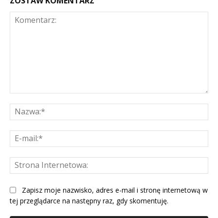
ZOSTAW KOMENTARZ
Komentarz:
Na
E-
mai
St
Int
Zapisz moje nazwisko, adres e-mail i stronę internetową w
tej przeglądarce na następny raz, gdy skomentuję.