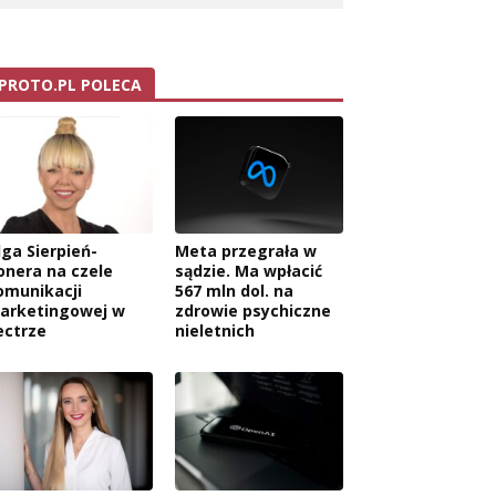
PROTO.PL POLECA
lga Sierpień-
Meta przegrała w
onera na czele
sądzie. Ma wpłacić
omunikacji
567 mln dol. na
arketingowej w
zdrowie psychiczne
ectrze
nieletnich