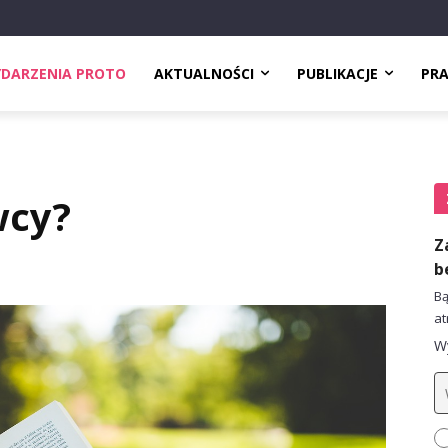
DARZENIA PROTO
AKTUALNOŚCI
PUBLIKACJE
PR
wcy?
Z
b
Bą
at
Wy