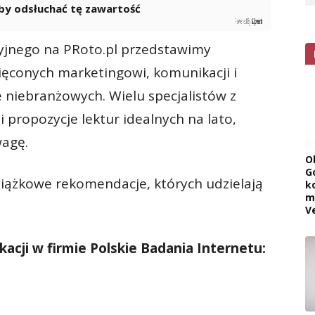
 aby odsłuchać tę zawartość
Powered By
GSpeech
yjnego na PRoto.pl przedstawimy
ęconych marketingowi, komunikacji i
ie niebranżowych. Wielu specjalistów z
i propozycje lektur idealnych na lato,
wagę.
O
G
siążkowe rekomendacje, których udzielają
k
m
V
acji w firmie Polskie Badania Internetu: