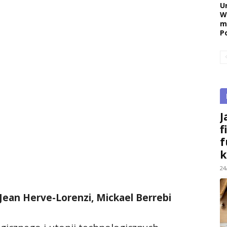
U
W
m
P
J
f
f
k
24
 Jean Herve-Lorenzi, Mickael Berrebi