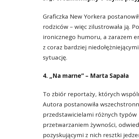
Graficzka New Yorkera postanowiła
rodziców – więc zilustrowała ją. P
ironicznego humoru, a zarazem emoc
z coraz bardziej niedołężniejącym
sytuację.
4. „Na marne” – Marta Sapała
To zbiór reportaży, których wsp
Autora postanowiła wszechstronn
przedstawicielami różnych typów p
przetwarzaniem żywności, odwied
pozyskującymi z nich resztki jedz