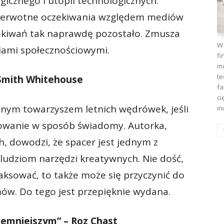
gicznego i utopii technologicznych.
 pierwotne oczekiwania względem mediów
zekiwań tak naprawdę pozostało. Zmusza
W 
ami społecznościowymi.
fi
mo
te
e Smith Whitehouse
fa
ci
cznym towarzyszem letnich wędrówek, jeśli
in
rowanie w sposób świadomy. Autorka,
h, dowodzi, że spacer jest jednym z
 ludziom narzędzi kreatywnych. Nie dość,
aksować, to także może się przyczynić do
ów. Do tego jest przepięknie wydana.
jemniejszym” – Roz Chast