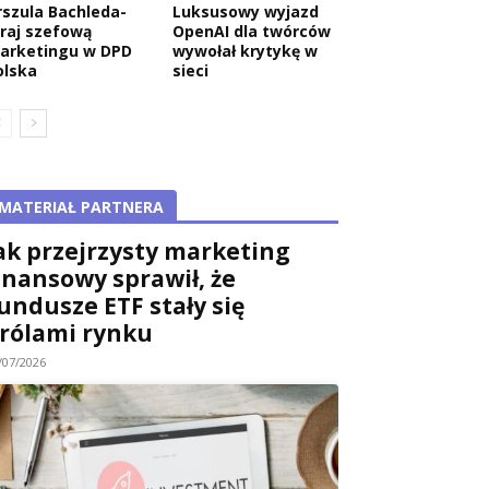
rszula Bachleda-
Luksusowy wyjazd
raj szefową
OpenAI dla twórców
arketingu w DPD
wywołał krytykę w
olska
sieci
MATERIAŁ PARTNERA
ak przejrzysty marketing
inansowy sprawił, że
undusze ETF stały się
rólami rynku
/07/2026