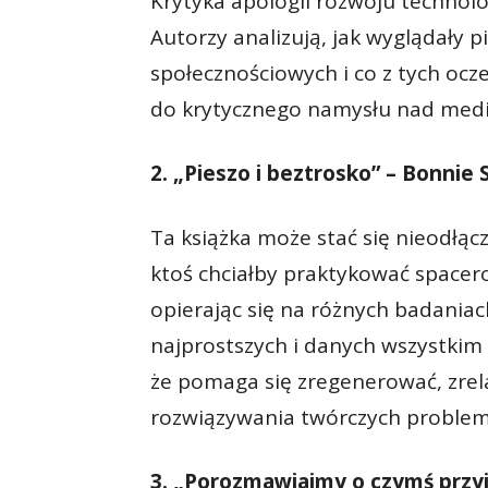
Krytyka apologii rozwoju technolo
Autorzy analizują, jak wyglądały
społecznościowych i co z tych oc
do krytycznego namysłu nad medi
2. „Pieszo i beztrosko” – Bonni
Ta książka może stać się nieodłą
ktoś chciałby praktykować space
opierając się na różnych badaniac
najprostszych i danych wszystkim
że pomaga się zregenerować, zrel
rozwiązywania twórczych problem
3. „Porozmawiajmy o czymś przy