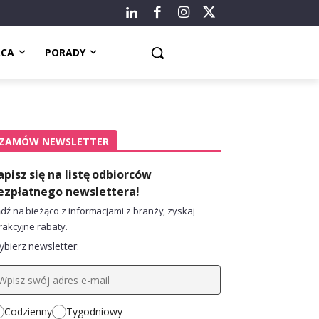
ACA
PORADY
ZAMÓW NEWSLETTER
apisz się na listę odbiorców
ezpłatnego newslettera!
dź na bieżąco z informacjami z branży, zyskaj
rakcyjne rabaty.
bierz newsletter:
Codzienny
Tygodniowy