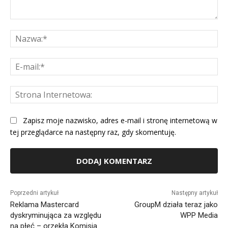
Komentarz:
Na
E-
mai
St
Int
Zapisz moje nazwisko, adres e-mail i stronę internetową w
tej przeglądarce na następny raz, gdy skomentuję.
Alternative:
Poprzedni artykuł
Następny artykuł
Reklama Mastercard
GroupM działa teraz jako
dyskryminująca za względu
WPP Media
na płeć – orzekła Komisja