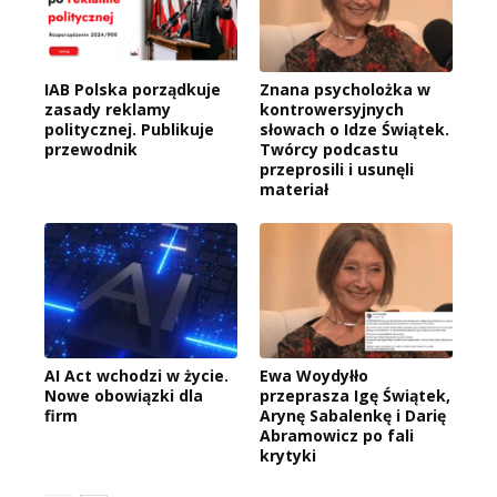
IAB Polska porządkuje
Znana psycholożka w
zasady reklamy
kontrowersyjnych
politycznej. Publikuje
słowach o Idze Świątek.
przewodnik
Twórcy podcastu
przeprosili i usunęli
materiał
AI Act wchodzi w życie.
Ewa Woydyłło
Nowe obowiązki dla
przeprasza Igę Świątek,
firm
Arynę Sabalenkę i Darię
Abramowicz po fali
krytyki