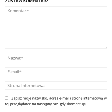
ZOSTAW KOMENTARZ
Komentarz:
Na
E-
mai
St
Int
Zapisz moje nazwisko, adres e-mail i stronę internetową w
tej przeglądarce na następny raz, gdy skomentuję.