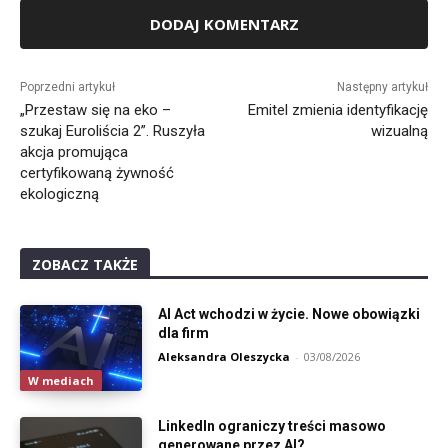
Alternative:
Poprzedni artykuł
Następny artykuł
„Przestaw się na eko –
Emitel zmienia identyfikację
szukaj Euroliścia 2”. Ruszyła
wizualną
akcja promująca
certyfikowaną żywność
ekologiczną
ZOBACZ TAKŻE
AI Act wchodzi w życie. Nowe obowiązki
dla firm
Aleksandra Oleszycka
-
03/08/2026
W mediach
LinkedIn ograniczy treści masowo
generowane przez AI?