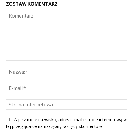
ZOSTAW KOMENTARZ
Komentarz:
Na
E-
mai
St
Int
Zapisz moje nazwisko, adres e-mail i stronę internetową w
tej przeglądarce na następny raz, gdy skomentuję.