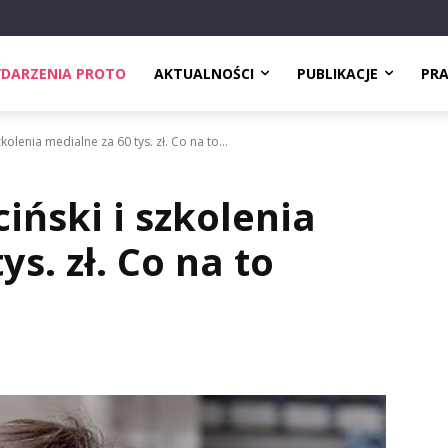
DARZENIA PROTO
AKTUALNOŚCI
PUBLIKACJE
PR
kolenia medialne za 60 tys. zł. Co na to...
iński i szkolenia
ys. zł. Co na to