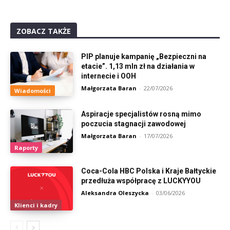
ZOBACZ TAKŻE
PIP planuje kampanię „Bezpieczni na
etacie”. 1,13 mln zł na działania w
internecie i OOH
Małgorzata Baran
-
22/07/2026
Wiadomości
Aspiracje specjalistów rosną mimo
poczucia stagnacji zawodowej
Małgorzata Baran
-
17/07/2026
Raporty
Coca-Cola HBC Polska i Kraje Bałtyckie
przedłuża współpracę z LUCKYYOU
Aleksandra Oleszycka
-
03/06/2026
Klienci i kadry