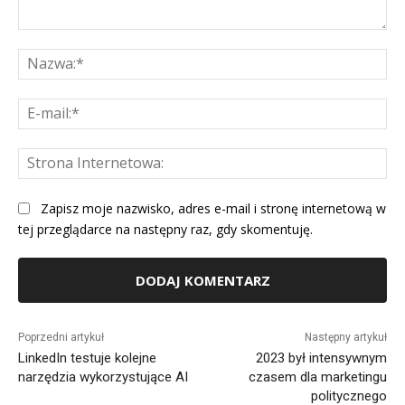
Komentarz:
Na
E-
mai
St
Int
Zapisz moje nazwisko, adres e-mail i stronę internetową w
tej przeglądarce na następny raz, gdy skomentuję.
Alternative:
Poprzedni artykuł
Następny artykuł
LinkedIn testuje kolejne
2023 był intensywnym
narzędzia wykorzystujące AI
czasem dla marketingu
politycznego