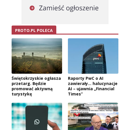
PROTO.PL POLECA
Świętokrzyskie ogłasza
Raporty PwC o AI
przetarg. Będzie
zawierały… halucynacje
promować aktywną
AI – ujawnia „Financial
turystykę
Times”