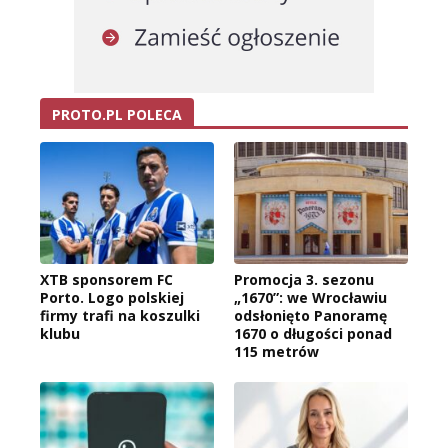
PROTO.PL POLECA
XTB sponsorem FC
Promocja 3. sezonu
Porto. Logo polskiej
„1670”: we Wrocławiu
firmy trafi na koszulki
odsłonięto Panoramę
klubu
1670 o długości ponad
115 metrów