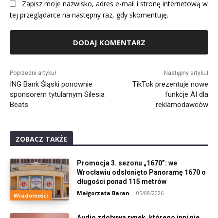
Zapisz moje nazwisko, adres e-mail i stronę internetową w
tej przeglądarce na następny raz, gdy skomentuję.
Alternative:
Poprzedni artykuł
Następny artykuł
ING Bank Śląski ponownie
TikTok prezentuje nowe
sponsorem tytularnym Silesia
funkcje AI dla
Beats
reklamodawców
ZOBACZ TAKŻE
Promocja 3. sezonu „1670”: we
Wrocławiu odsłonięto Panoramę 1670 o
długości ponad 115 metrów
Małgorzata Baran
-
05/08/2026
Wiadomości
Audio zdobywa rynek, którego inni nie