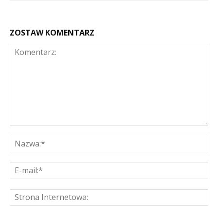
ZOSTAW KOMENTARZ
Komentarz:
Na
E-
mai
St
Int