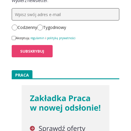
Wybierz newsletter:
Codzienny
Tygodniowy
Akceptuję
regulamin
i
politykę prywatności
PRACA