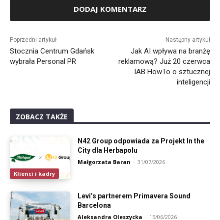
Alternative:
Poprzedni artykuł
Następny artykuł
Stocznia Centrum Gdańsk
Jak AI wpływa na branżę
wybrała Personal PR
reklamową? Już 20 czerwca
IAB HowTo o sztucznej
inteligencji
ZOBACZ TAKŻE
N42 Group odpowiada za Projekt In the
City dla Herbapolu
Małgorzata Baran
-
31/07/2026
Klienci i kadry
Levi’s partnerem Primavera Sound
Barcelona
Aleksandra Oleszycka
-
15/06/2026