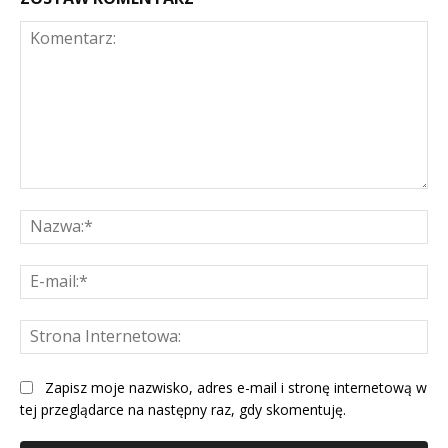
Komentarz:
Na
E-
mai
St
Int
Zapisz moje nazwisko, adres e-mail i stronę internetową w
tej przeglądarce na następny raz, gdy skomentuję.