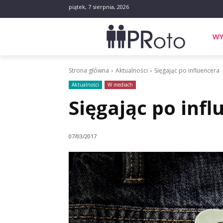
piątek, 7 sierpnia, 2026
WY
Strona główna
Aktualności
Sięgając po influencera
Aktualności
W mediach
Sięgając po infl
07/03/2017