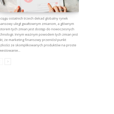
ciągu ostatnich trzech dekad globalny rynek
nansowy uległ gwałtownym zmianom, a głównym
torem tych zmian jest dostęp do nowoczesnych
chnologii. Innym ważnym powodem tych zmian jest
kt, że marketing finansowy przeniósł punkt
ężkości ze skomplikowanych produktów na proste
westowanie...