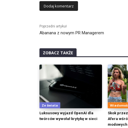
Alternative:
Poprzedni artykuł
Abanana z nowym PR Managerem
ZOBACZ TAKŻE
Ze świata
Wiadomoś
Luksusowy wyjazd OpenAI dla
Skok przez p
twórców wywołał krytykę w sieci
Afera wśró
modowych