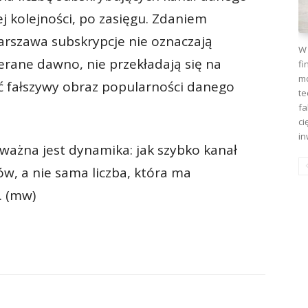
 ko­lejności, po zasięgu. Zdaniem
Warszawa sub­skrypcje nie oznaczają
W 
rane dawno, nie przekła­dają się na
fi
mo
ć fałszywy obraz popularności dane­go
te
fa
ci
in
, ważna jest dynamika: jak szybko kanał
w, a nie sama liczba, która ma
. (mw)