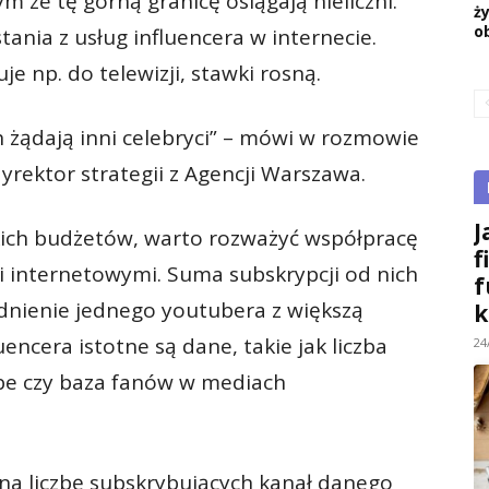
ym że tę górną grani­cę osiągają nieliczni.
ż
o
stania z usług influencera w internecie.
e np. do telewizji, stawki ro­sną.
ch żądają inni celebryci” – mówi w rozmowie
yrektor strategii z Agencji Warszawa.
J
elkich budżetów, warto rozważyć współpracę
f
 internetowymi. Suma subskrypcji od nich
f
udnienie jednego youtubera z większą
k
encera istot­ne są dane, takie jak liczba
24
be czy baza fanów w mediach
na liczbę subskrybujących kanał danego