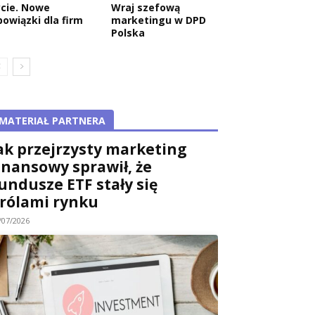
ycie. Nowe
Wraj szefową
bowiązki dla firm
marketingu w DPD
Polska
MATERIAŁ PARTNERA
ak przejrzysty marketing
inansowy sprawił, że
undusze ETF stały się
rólami rynku
/07/2026