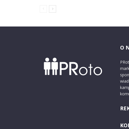
O 
PRot
mark
spon
wiad
kamp
komu
RE
KO