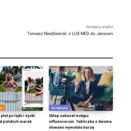
Następny artykuł
Tomasz Niedźwiecki: z LUX MED do Janssen
ci
Ze świata
łot po lajki i zyski.
Sklep zakazał wstępu
d polskich marek
influencerom. Tabliczka z dwoma
słowami wywołała burzę