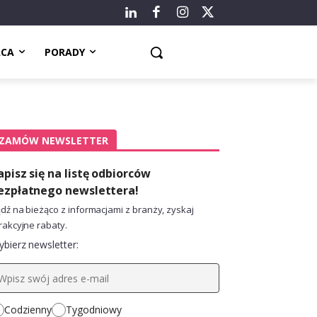
ACA
PORADY
ZAMÓW NEWSLETTER
apisz się na listę odbiorców
ezpłatnego newslettera!
dź na bieżąco z informacjami z branży, zyskaj
rakcyjne rabaty.
bierz newsletter:
Codzienny
Tygodniowy