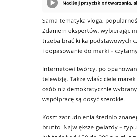
Naciśnij przycisk odtwarzania,
Sama tematyka vloga, popularność
Zdaniem ekspertów, wybierając i
trzeba brać kilka podstawowych cz
i dopasowanie do marki – czytamy
Internetowi twórcy, po opanowani
telewizję. Także właściciele ma­re
osób niż demokratycznie wybra­nym
współpracę są dosyć szerokie.
Koszt za­trudnienia średnio znane
brutto. Naj­większe gwiazdy – ty