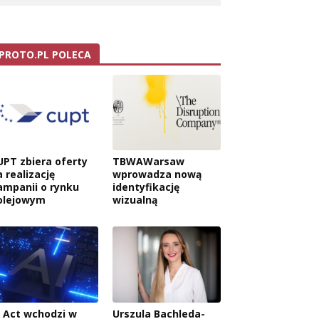
PROTO.PL POLECA
UPT zbiera oferty
TBWAWarsaw
 realizację
wprowadza nową
ampanii o rynku
identyfikację
olejowym
wizualną
I Act wchodzi w
Urszula Bachleda-