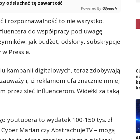
 aby odsłuchać tę zawartość
Powered By
GSpeech
 i rozpoznawalność to nie wszystko.
nfluencera do współpracy pod uwagę
ynników, jak budżet, odsłony, subskrypcje
 w Pressie.
u kampanii digitalowych, teraz zdobywa­ją
C
na
k zauważyli, iż reklamom ufa znacznie mniej
k
k
 przez sieć influencerom. Widełki za taką
go youtubera to wydatek 100-150 tys. zł
pu Cyber Marian czy AbstrachujeTV – mogą
A