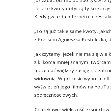
już żądać od 150 do 300 tys. zł, z t
Lecz te kwoty doty­czą tylko korzy
Kiedy gwiazda internetu przeskakuj
„To są już takie same kwoty, jaki
z Pressem Agnieszka Kostelecka, d
Jak czytamy, jeżeli nie ma się wi
z kilkoma mniej znanymi twórcami
może dać większy zasięg niż zatr
widow­nią. W procesie wyboru influ
wyświetleń jego filmów na YouTu
społecznościowych.
Co ciekawe, większość ekspertów 