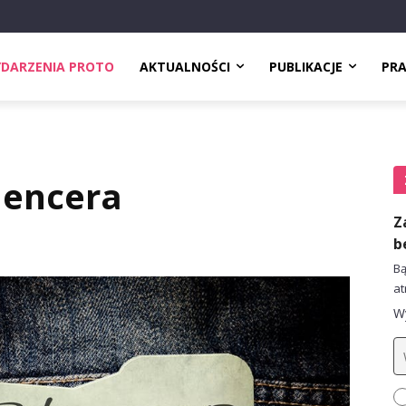
DARZENIA PROTO
AKTUALNOŚCI
PUBLIKACJE
PR
uencera
Z
b
Bą
at
Wy