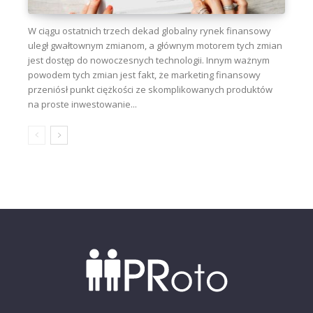
W ciągu ostatnich trzech dekad globalny rynek finansowy
uległ gwałtownym zmianom, a głównym motorem tych zmian
jest dostęp do nowoczesnych technologii. Innym ważnym
powodem tych zmian jest fakt, że marketing finansowy
przeniósł punkt ciężkości ze skomplikowanych produktów
na proste inwestowanie...