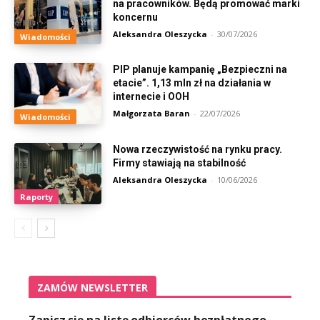
na pracowników. Będą promować marki
koncernu
Aleksandra Oleszycka
-
30/07/2026
Wiadomości
PIP planuje kampanię „Bezpieczni na
etacie”. 1,13 mln zł na działania w
internecie i OOH
Małgorzata Baran
-
22/07/2026
Wiadomości
Nowa rzeczywistość na rynku pracy.
Firmy stawiają na stabilność
Aleksandra Oleszycka
-
10/06/2026
Raporty
ZAMÓW NEWSLETTER
Zapisz się na listę odbiorców bezpłatnego