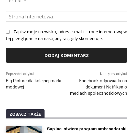
mai
St
Int
Zapisz moje nazwisko, adres e-mail i stronę internetową w
tej przeglądarce na następny raz, gdy skomentuję.
Alternative:
Poprzedni artykuł
Następny artykuł
Big Picture dla kolejnej marki
Facebook odpowiada na
modowej
dokument Netfliksa o
mediach społecznościowych
ZOBACZ TAKŻE
Gap Inc. otwiera program ambasadorski