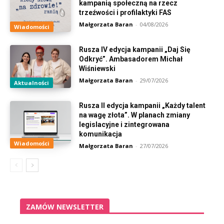
kampanią społeczną na rzecz
trzeźwości i profilaktyki FAS
Małgorzata Baran
-
04/08/2026
Wiadomości
Rusza IV edycja kampanii „Daj Się
Odkryć”. Ambasadorem Michał
Wiśniewski
Małgorzata Baran
-
29/07/2026
Aktualności
Rusza II edycja kampanii „Każdy talent
na wagę złota”. W planach zmiany
legislacyjne i zintegrowana
komunikacja
Wiadomości
Małgorzata Baran
-
27/07/2026
ZAMÓW NEWSLETTER