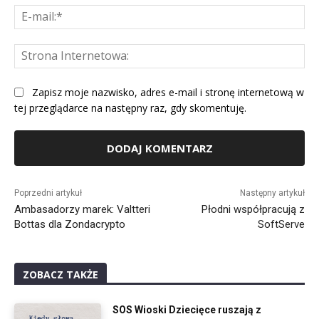
E-
mai
St
Int
Zapisz moje nazwisko, adres e-mail i stronę internetową w
tej przeglądarce na następny raz, gdy skomentuję.
Alternative:
Poprzedni artykuł
Następny artykuł
Ambasadorzy marek: Valtteri
Płodni współpracują z
Bottas dla Zondacrypto
SoftServe
ZOBACZ TAKŻE
SOS Wioski Dziecięce ruszają z