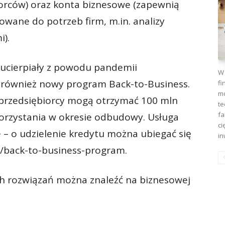
rców) oraz konta biznesowe (zapewnią
wane do potrzeb firm, m.in. analizy
i).
y ucierpiały z powodu pandemii
W 
również nowy program Back-to-Business.
fi
mo
 przedsiębiorcy mogą otrzymać 100 mln
te
fa
orzystania w okresie odbudowy. Usługa
ci
e – o udzielenie kredytu można ubiegać się
in
n/back-to-business-program.
ch rozwiązań można znaleźć na biznesowej