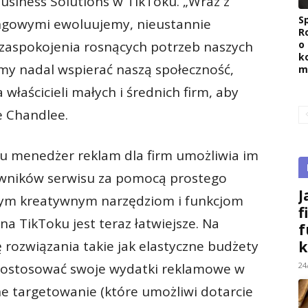
Business Solutions w TikToku. „Wraz z
Sp
ngowymi ewoluujemy, nieustannie
R
o
zaspokojenia rosnących potrzeb naszych
k
my nadal wspierać naszą społeczność,
m
 właścicieli małych i średnich firm, aby
e Chandlee.
ku menedżer reklam dla firm umożliwia im
wników serwisu za pomocą prostego
J
owym kreatywnym narzędziom i funkcjom
f
na TikToku jest teraz łatwiejsze. Na
f
k
ę rozwiązania takie jak elastyczne budżety
24
 dostosować swoje wydatki reklamowe w
 targetowanie (które umożliwi dotarcie