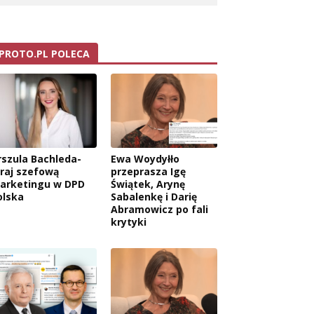
PROTO.PL POLECA
rszula Bachleda-
Ewa Woydyłło
raj szefową
przeprasza Igę
arketingu w DPD
Świątek, Arynę
olska
Sabalenkę i Darię
Abramowicz po fali
krytyki