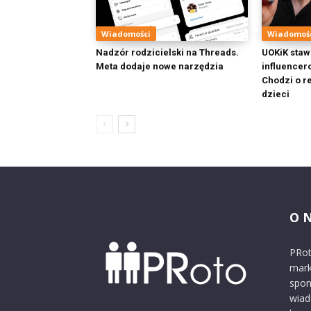
Wiadomości
Wiadomoś
Nadzór rodzicielski na Threads.
UOKiK staw
Meta dodaje nowe narzędzia
influence
Chodzi o r
dzieci
O 
PRot
mark
spon
wiad