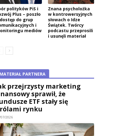
ór polityków PiS i
Znana psycholożka
ozwój Plus – poszło
w kontrowersyjnych
 dostęp do grup
słowach o Idze
omunikacyjnych i
Świątek. Twórcy
onitoringu mediów
podcastu przeprosili
i usunęli materiał
MATERIAŁ PARTNERA
ak przejrzysty marketing
inansowy sprawił, że
undusze ETF stały się
rólami rynku
/07/2026