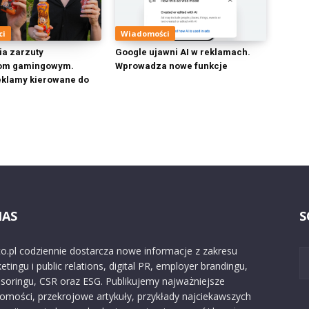
ci
Wiadomości
ia zarzuty
Google ujawni AI w reklamach.
rom gamingowym.
Wprowadza nowe funkcje
eklamy kierowane do
NAS
S
o.pl codziennie dostarcza nowe informacje z zakresu
etingu i public relations, digital PR, employer brandingu,
soringu, CSR oraz ESG. Publikujemy najważniejsze
omości, przekrojowe artykuły, przykłady najciekawszych