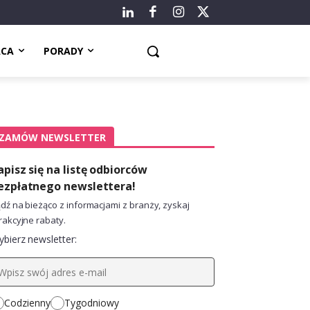
ACA
PORADY
ZAMÓW NEWSLETTER
apisz się na listę odbiorców
ezpłatnego newslettera!
dź na bieżąco z informacjami z branży, zyskaj
rakcyjne rabaty.
bierz newsletter:
Codzienny
Tygodniowy