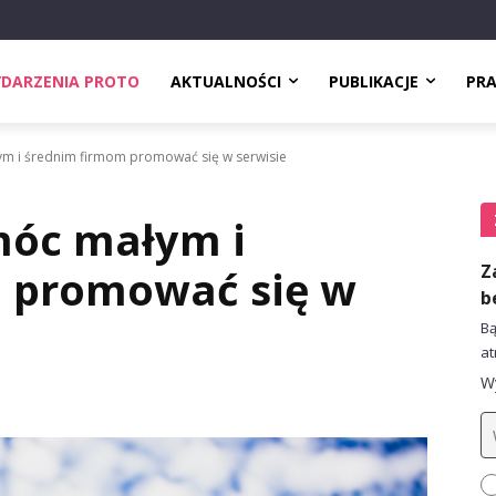
DARZENIA PROTO
AKTUALNOŚCI
PUBLIKACJE
PR
m i średnim firmom promować się w serwisie
móc małym i
Z
 promować się w
b
Bą
at
Wy