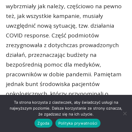
wybrzmiały jak należy, częściowo na pewno
też, jak wszystkie kampanie, musiały
uwzględnić nową sytuację, tzw. działania
COVID response. Część podmiotów
zrezygnowała z dotychczas prowadzonych
działań, przeznaczając budżety na
bezpośrednią pomoc dla medyków,
pracowników w dobie pandemii. Pamiętam
jednak bunt środowiska pacjentów
onkologicznych, którzy przypominali o
swoim istnieniu, konieczności kontynuacji
Ta strona korzysta z ciasteczek, aby świadczyć usługi na
najwyższym poziomie. Dalsze korzystanie ze strony oznacza,
leczenia i badań kontrolnych. To oni
że zgadzasz się na ich użycie.
uruchomili swoje kampanie informacyjne w
Zgoda
Polityka prywatności