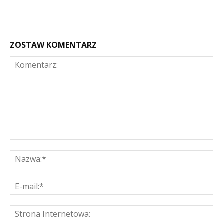
ZOSTAW KOMENTARZ
Komentarz:
Na
E-
mai
St
Int