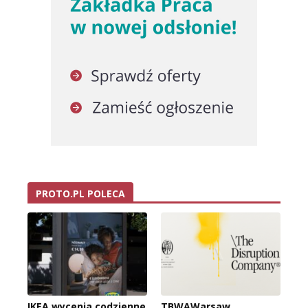
PROTO.PL POLECA
IKEA wycenia codzienne
TBWAWarsaw