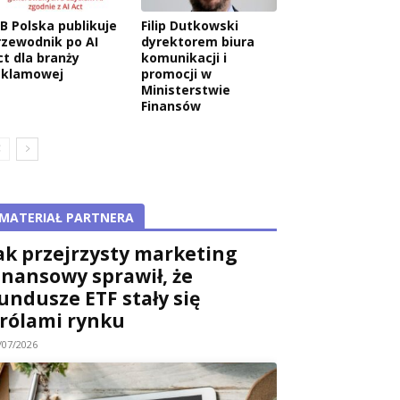
AB Polska publikuje
Filip Dutkowski
rzewodnik po AI
dyrektorem biura
ct dla branży
komunikacji i
eklamowej
promocji w
Ministerstwie
Finansów
MATERIAŁ PARTNERA
ak przejrzysty marketing
inansowy sprawił, że
undusze ETF stały się
rólami rynku
/07/2026