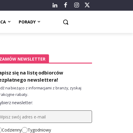
ACA
PORADY
ZAMÓW NEWSLETTER
apisz się na listę odbiorców
ezpłatnego newslettera!
dź na bieżąco z informacjami z branży, zyskaj
rakcyjne rabaty.
bierz newsletter:
Codzienny
Tygodniowy