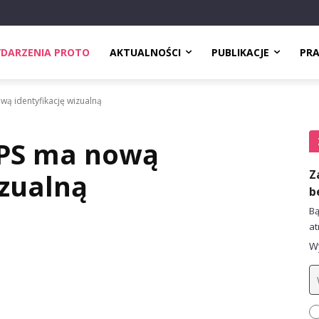
DARZENIA PROTO
AKTUALNOŚCI
PUBLIKACJE
PR
ą identyfikację wizualną
WPS ma nową
Z
izualną
b
Bą
at
Wy