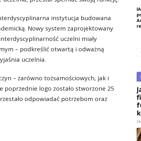
I
p
interdyscyplinarna instytucja budowana
A
r
ademicką. Nowy system zaprojektowany
interdyscyplinarność uczelni miały
amym – podkreślić otwartą i odważną
jaśnia uczelnia.
yczyn – zarówno tożsamościowych, jak i
że poprzednie logo zostało stworzone 25
J
f
h przestało odpowiadać potrzebom oraz
f
k
24