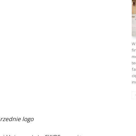
W 
fi
mo
te
fa
ci
in
rzednie logo