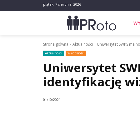
piątek, 7 sierpnia, 2026
WY
Strona główna
Aktualności
Uniwersytet SWPS ma now
Aktualności
Wiadomości
Uniwersytet S
identyfikację w
01/10/2021