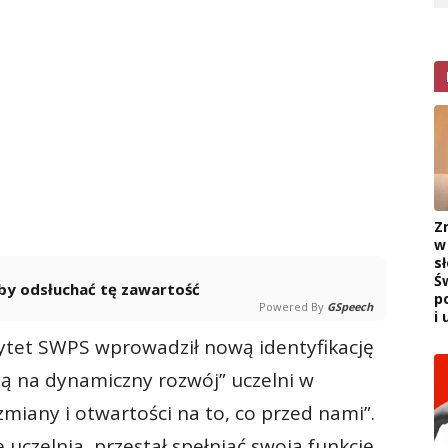
Z
w
s
Ś
 aby odsłuchać tę zawartość
p
Powered By
GSpeech
i 
ytet SWPS wprowadził nową identyfikację
ą na dynamiczny rozwój” uczelni w
miany i otwartości na to, co przed nami”.
uczelnia, przestał spełniać swoją funkcję.