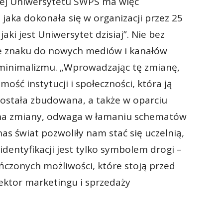
nej Uniwersytetu SWPS ma więc
jaka dokonała się w organizacji przez 25
 jaki jest Uniwersytet dzisiaj”. Nie bez
e znaku do nowych mediów i kanałów
du minimalizmu. „Wprowadzając tę zmianę,
ość instytucji i społeczności, która ją
została zbudowana, a także w oparciu
ć na zmiany, odwaga w łamaniu schematów
as świat pozwoliły nam stać się uczelnią,
identyfikacji jest tylko symbolem drogi –
kończonych możliwości, które stoją przed
ektor marketingu i sprzedaży