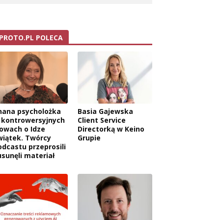
PROTO.PL POLECA
nana psycholożka
Basia Gajewska
 kontrowersyjnych
Client Service
łowach o Idze
Directorką w Keino
wiątek. Twórcy
Grupie
odcastu przeprosili
usunęli materiał