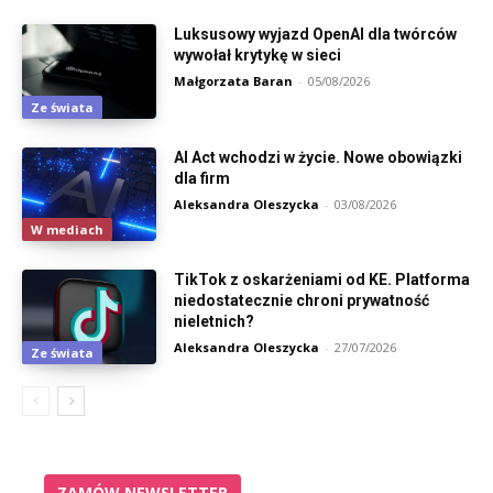
Luksusowy wyjazd OpenAI dla twórców
wywołał krytykę w sieci
Małgorzata Baran
-
05/08/2026
Ze świata
AI Act wchodzi w życie. Nowe obowiązki
dla firm
Aleksandra Oleszycka
-
03/08/2026
W mediach
TikTok z oskarżeniami od KE. Platforma
niedostatecznie chroni prywatność
nieletnich?
Aleksandra Oleszycka
-
27/07/2026
Ze świata
ZAMÓW NEWSLETTER