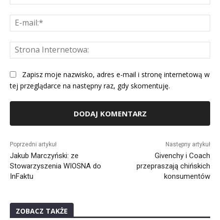
E-
mai
St
Int
Zapisz moje nazwisko, adres e-mail i stronę internetową w
tej przeglądarce na następny raz, gdy skomentuję.
Alternative:
Poprzedni artykuł
Następny artykuł
Jakub Marczyński: ze
Givenchy i Coach
Stowarzyszenia WIOSNA do
przepraszają chińskich
InFaktu
konsumentów
ZOBACZ TAKŻE