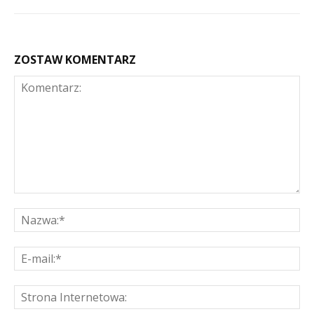
ZOSTAW KOMENTARZ
Komentarz:
Na
E-
mai
St
Int