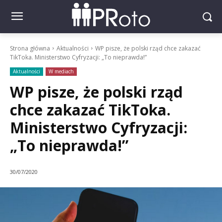
Strona główna
Aktualności
WP pisze, że polski rząd chce zakazać
TikToka. Ministerstwo Cyfryzacji: „To nieprawda!”
Aktualności
W mediach
WP pisze, że polski rząd
chce zakazać TikToka.
Ministerstwo Cyfryzacji:
„To nieprawda!”
30/07/2020