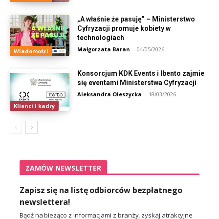
„A właśnie że pasuję” – Ministerstwo
Cyfryzacji promuje kobiety w
technologiach
Małgorzata Baran
-
04/05/2026
Wiadomości
Konsorcjum KDK Events i Ibento zajmie
się eventami Ministerstwa Cyfryzacji
Aleksandra Oleszycka
-
18/03/2026
Klienci i kadry
ZAMÓW NEWSLETTER
Zapisz się na listę odbiorców bezpłatnego
newslettera!
Bądź na bieżąco z informacjami z branży, zyskaj atrakcyjne