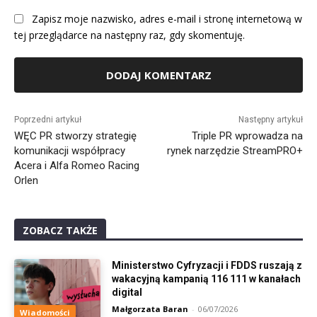
Zapisz moje nazwisko, adres e-mail i stronę internetową w
tej przeglądarce na następny raz, gdy skomentuję.
Alternative:
Poprzedni artykuł
Następny artykuł
WĘC PR stworzy strategię
Triple PR wprowadza na
komunikacji współpracy
rynek narzędzie StreamPRO+
Acera i Alfa Romeo Racing
Orlen
ZOBACZ TAKŻE
Ministerstwo Cyfryzacji i FDDS ruszają z
wakacyjną kampanią 116 111 w kanałach
digital
Małgorzata Baran
-
06/07/2026
Wiadomości