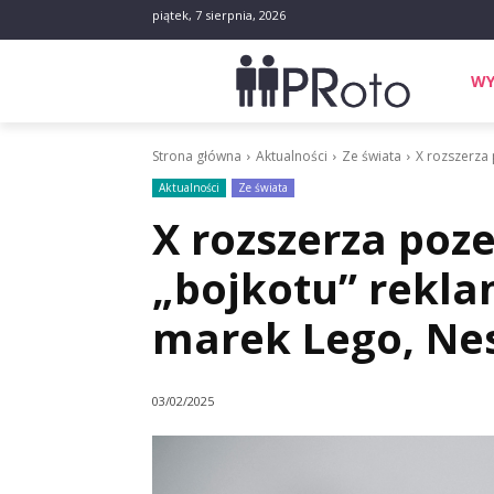
piątek, 7 sierpnia, 2026
WY
Strona główna
Aktualności
Ze świata
X rozszerza
Aktualności
Ze świata
X rozszerza poz
„bojkotu” rekl
marek Lego, Nest
03/02/2025