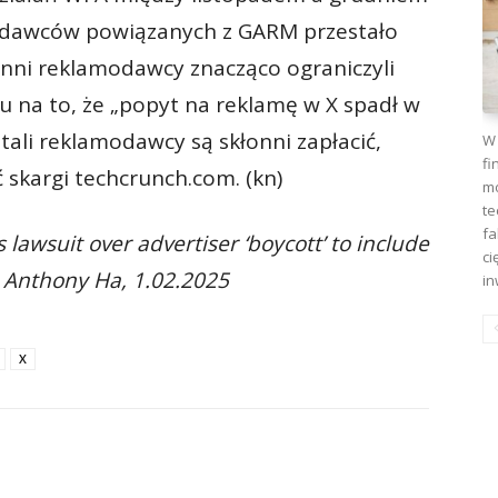
odawców powiązanych z GARM przestało
inni reklamodawcy znacząco ograniczyli
u na to, że „popyt na reklamę w X spadł w
tali reklamodawcy są skłonni zapłacić,
W 
fi
 skargi techcrunch.com. (kn)
mo
te
fa
lawsuit over advertiser ‘boycott’ to include
ci
, Anthony Ha, 1.02.2025
in
X