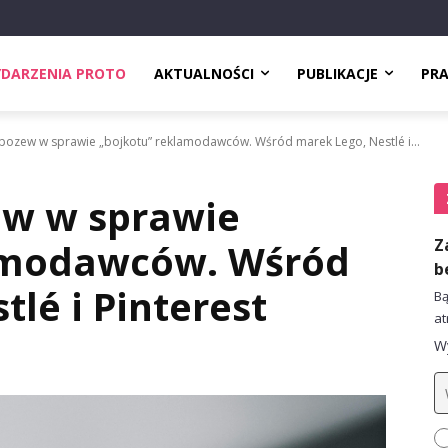
DARZENIA PROTO
AKTUALNOŚCI
PUBLIKACJE
PR
 pozew w sprawie „bojkotu” reklamodawców. Wśród marek Lego, Nestlé i...
ew w sprawie
Z
amodawców. Wśród
b
lé i Pinterest
Bą
at
Wy