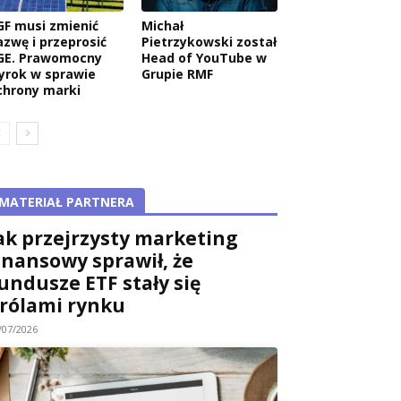
GF musi zmienić
Michał
azwę i przeprosić
Pietrzykowski został
GE. Prawomocny
Head of YouTube w
yrok w sprawie
Grupie RMF
chrony marki
MATERIAŁ PARTNERA
ak przejrzysty marketing
inansowy sprawił, że
undusze ETF stały się
rólami rynku
/07/2026