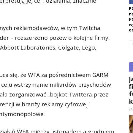
rpretują jej cel i działania, znacznie
P
n
P
w
jnych reklamodawców, w tym Twitcha.
o
ider – rozszerzono pozew o kolejne firmy,
 Abbott Laboratories, Colgate, Lego,
rzuca się, że WFA za pośrednictwem GARM
J
 celu wstrzymanie miliardów przychodów
f
f
iała zorganizować „bojkot Twittera przez
k
ncji w branży reklamy cyfrowej i
24
antymonopolowe.
działań WFA między listopadem a grudniem