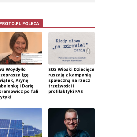
PROTO.PL POLECA
wa Woydyłło
SOS Wioski Dziecięce
rzeprasza Igę
ruszają z kampanią
wiątek, Arynę
społeczną na rzecz
abalenkę i Darię
trzeźwości i
bramowicz po fali
profilaktyki FAS
rytyki