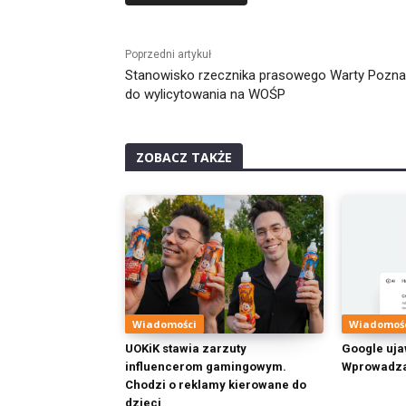
Alternative:
Poprzedni artykuł
Stanowisko rzecznika prasowego Warty Pozn
do wylicytowania na WOŚP
ZOBACZ TAKŻE
Wiadomości
Wiadomoś
UOKiK stawia zarzuty
Google uja
influencerom gamingowym.
Wprowadza
Chodzi o reklamy kierowane do
dzieci