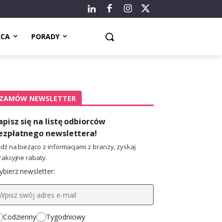
ACA
PORADY
ZAMÓW NEWSLETTER
apisz się na listę odbiorców
ezpłatnego newslettera!
dź na bieżąco z informacjami z branży, zyskaj
rakcyjne rabaty.
bierz newsletter:
Codzienny
Tygodniowy