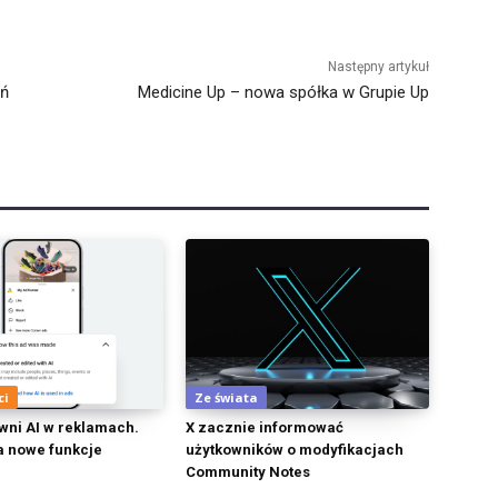
Następny artykuł
ań
Medicine Up – nowa spółka w Grupie Up
ci
Ze świata
wni AI w reklamach.
X zacznie informować
 nowe funkcje
użytkowników o modyfikacjach
Community Notes