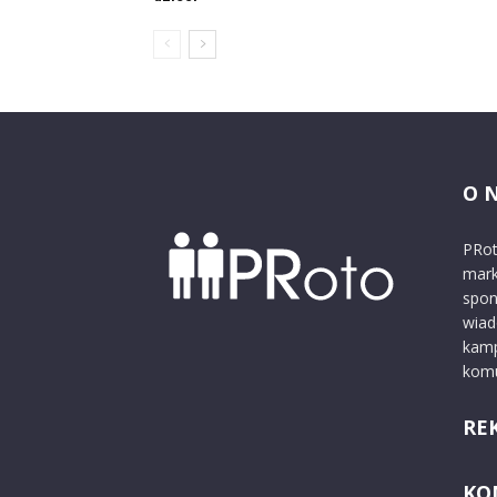
O 
PRot
mark
spon
wiad
kamp
komu
RE
KO