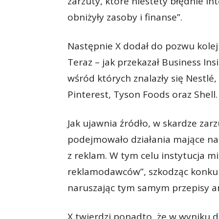
zarzuty, które niestety błędnie inte
obniżyły zasoby i finanse”.
Następnie X dodał do pozwu kole
Teraz – jak przekazał Business Ins
wśród których znalazły się Nestlé,
Pinterest, Tyson Foods oraz Shell.
Jak ujawnia źródło, w skardze za
podejmowało działania mające na
z reklam. W tym celu instytucja m
reklamodawców”, szkodząc konkure
naruszając tym samym przepisy 
X twierdzi ponadto, że w wyniku 