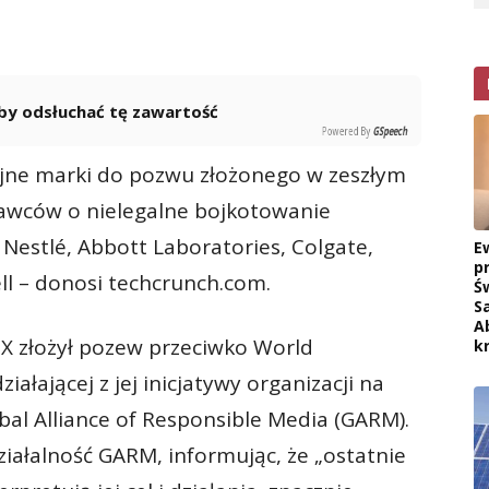
 aby odsłuchać tę zawartość
Powered By
GSpeech
ejne marki do pozwu złożonego w zeszłym
awców o nielegalne bojkotowanie
 Nestlé, Abbott Laboratories, Colgate,
E
p
ell – donosi techcrunch.com.
Ś
S
A
 X złożył pozew przeciwko World
k
iałającej z jej inicjatywy organizacji na
al Alliance of Responsible Media (GARM).
ałalność GARM, informując, że „ostatnie