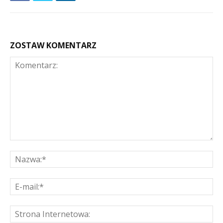
ZOSTAW KOMENTARZ
Komentarz:
Na
E-
mai
St
Int