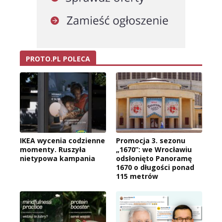
PROTO.PL POLECA
IKEA wycenia codzienne
Promocja 3. sezonu
momenty. Ruszyła
„1670”: we Wrocławiu
nietypowa kampania
odsłonięto Panoramę
1670 o długości ponad
115 metrów