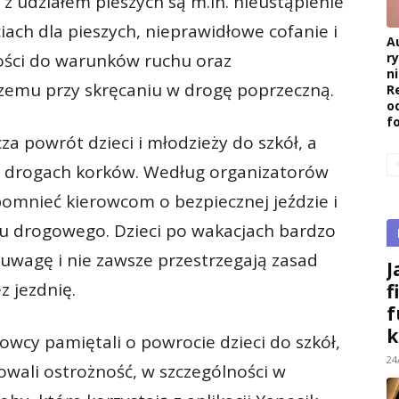
udziałem pieszych są m.in. nieustąpienie
ach dla pieszych, nieprawidłowe cofanie i
A
ości do warunków ruchu oraz
r
ni
zemu przy skręcaniu w drogę poprzeczną.
R
o
f
a powrót dzieci i młodzieży do szkół, a
na drogach korków. Według organizatorów
pomnieć kierowcom o bezpiecznej jeździe i
u drogowego. Dzieci po wakacjach bardzo
wagę i nie zawsze przestrzegają zasad
J
 jezdnię.
f
f
k
owcy pamiętali o powrocie dzieci do szkół,
24
owali ostrożność, w szczególności w