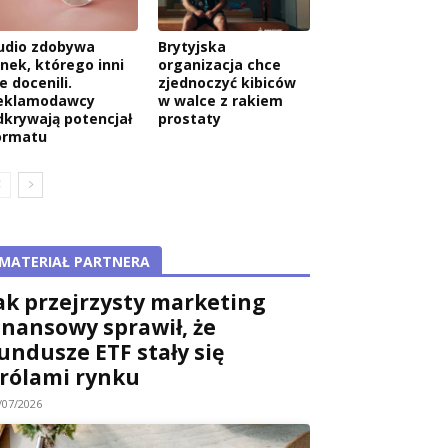
udio zdobywa
Brytyjska
ynek, którego inni
organizacja chce
e docenili.
zjednoczyć kibiców
eklamodawcy
w walce z rakiem
dkrywają potencjał
prostaty
ormatu
MATERIAŁ PARTNERA
ak przejrzysty marketing
inansowy sprawił, że
undusze ETF stały się
rólami rynku
/07/2026