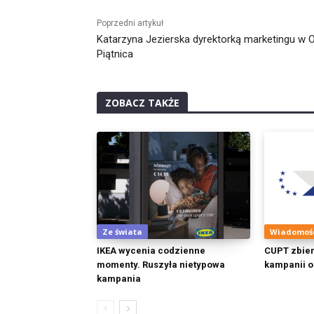
Poprzedni artykuł
Katarzyna Jezierska dyrektorką marketingu w
Piątnica
ZOBACZ TAKŻE
Ze świata
Wiadomoś
IKEA wycenia codzienne
CUPT zbier
momenty. Ruszyła nietypowa
kampanii o
kampania