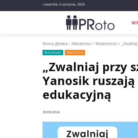
czwartek, 6 sierpnia, 2026
WY
Strona główna
Aktualności
Wiadomości
„Zwalniaj
Aktualności
Wiadomości
„Zwalniaj przy sz
Yanosik ruszają
edukacyjną
30/08/2024