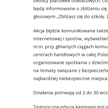
okolicy placówek oświatowych. Osob
będą informowane o zbliżaniu si
głosowym „Zbliżasz się do szkoły. 
Akcja będzie komunikowana także
internetowej i spotów, wyświetla
m.in. przy głównych ciągach komun
centrach handlowych w całej Pols
organizowane spotkania z dziećmi
na tematy związane z bezpieczeńs
najbardziej niebezpieczne miejsca 
Działania potrwają od 2 do 30 wrz
Tegoroczna edycja kampanii jest w