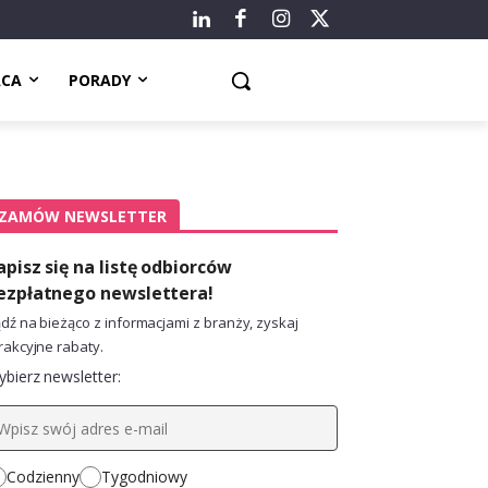
ACA
PORADY
ZAMÓW NEWSLETTER
apisz się na listę odbiorców
ezpłatnego newslettera!
dź na bieżąco z informacjami z branży, zyskaj
rakcyjne rabaty.
bierz newsletter:
Codzienny
Tygodniowy