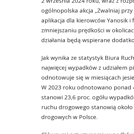
2 września 2024 roku, wraz z rozp
ogólnopolska akcja „Zwalniaj przy 
aplikacja dla kierowców Yanosik 
zmniejszaniu prędkości w okolicac
działania będą wspierane dodatko
Jak wynika ze statystyk Biura Ru
najwięcej wypadków z udziałem pies
odnotowuje się w miesiącach je
W 2023 roku odnotowano ponad 4,
stanowi 23,6 proc. ogółu wypadkó
ruchu drogowego stanowią około 
drogowych w Polsce.