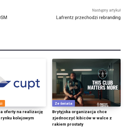
Następny artykuł
 OSM
Lafrentz przechodzi rebranding
ci
Ze świata
a oferty na realizację
Brytyjska organizacja chce
 rynku kolejowym
zjednoczyć kibiców w walce z
rakiem prostaty