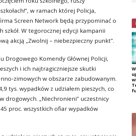
oczęciem roku szkolnego, ruszy
szkołach!”, w ramach której Policja,
i firma Screen Network będą przypominać o
h szkół. W tegorocznej edycji kampanii
wą akcją „Zwolnij – niebezpieczny punkt”.
chu Drogowego Komendy Głównej Policji,
zych i ich najtragiczniejsze skutki
W
u
sienno-zimowych w obszarze zabudowanym.
w
T
9 tys. wypadków z udziałem pieszych, co
f
w drogowych. „Niechronieni” uczestnicy
45 proc. wszystkich ofiar wypadków