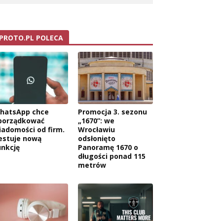
PROTO.PL POLECA
hatsApp chce
Promocja 3. sezonu
porządkować
„1670”: we
iadomości od firm.
Wrocławiu
estuje nową
odsłonięto
unkcję
Panoramę 1670 o
długości ponad 115
metrów