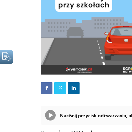
Naciśnij przycisk odtwarzania,