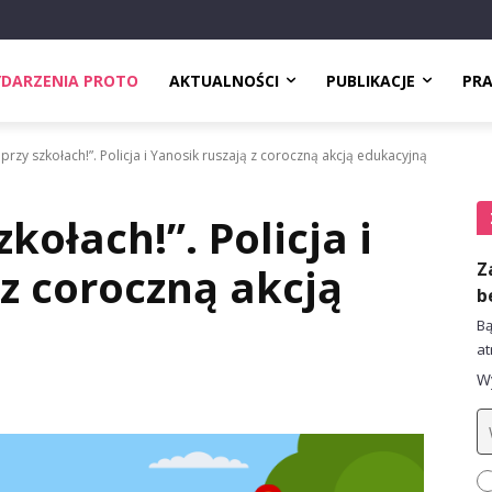
DARZENIA PROTO
AKTUALNOŚCI
PUBLIKACJE
PR
 przy szkołach!”. Policja i Yanosik ruszają z coroczną akcją edukacyjną
kołach!”. Policja i
Z
 z coroczną akcją
b
Bą
at
Wy