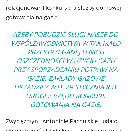
relacjonował II konkurs dla służby domowej
gotowania na gazie –
AŻEBY POBUDZIĆ SŁUGI NASZE DO
WSPÓŁZAWODNICTWA W TAK MAŁO
PRZESTRZEGANEJ U NICH
OSZCZĘDNOŚCI W UŻYCIU GAZU
PRZY SPORZĄDZANIU POTRAW NA
GAZIE, ZAKŁADY GAZOWE
URZĄDZIŁY W D. 29 STYCZNIA R.B.
DRUGI Z RZĘDU KONKURS
GOTOWANIA NA GAZIE.
Zwyciężczyni, Antoninie Pachulskiej, udało
się ugotować obiad składający się z rosołu z