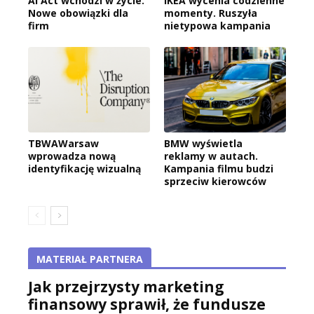
AI Act wchodzi w życie.
IKEA wycenia codzienne
Nowe obowiązki dla
momenty. Ruszyła
firm
nietypowa kampania
TBWAWarsaw
BMW wyświetla
wprowadza nową
reklamy w autach.
identyfikację wizualną
Kampania filmu budzi
sprzeciw kierowców
MATERIAŁ PARTNERA
Jak przejrzysty marketing
finansowy sprawił, że fundusze