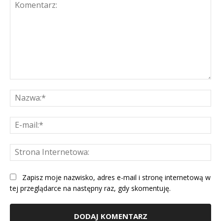
Komentarz:
Na
E-
mai
St
Int
Zapisz moje nazwisko, adres e-mail i stronę internetową w
tej przeglądarce na następny raz, gdy skomentuję.