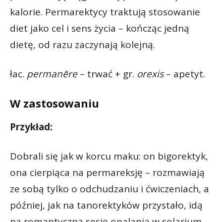
kalorie. Permarektycy traktują stosowanie
diet jako cel i sens życia – kończąc jedną
dietę, od razu zaczynają kolejną.
łac.
permanēre
– trwać + gr.
orexis
– apetyt.
W zastosowaniu
Przykład:
Dobrali się jak w korcu maku: on bigorektyk,
ona cierpiąca na permareksję – rozmawiają
ze sobą tylko o odchudzaniu i ćwiczeniach, a
później, jak na tanorektyków przystało, idą
na romantyczną sesję opalania w solarium.