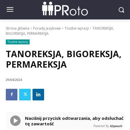
Strona główna
Porady jezykowe
Trudne wyrazy
TANOREKSJA,
BIGOREKSJA, PERMAREKSJA
Trudne wyrazy
TANOREKSJA, BIGOREKSJA,
PERMAREKSJA
29/04/2024
Naciśnij przycisk odtwarzania, aby odsłuchać
tę zawartość
Powered By
GSpeech