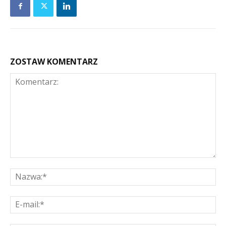
ZOSTAW KOMENTARZ
Komentarz:
Na
E-
mai