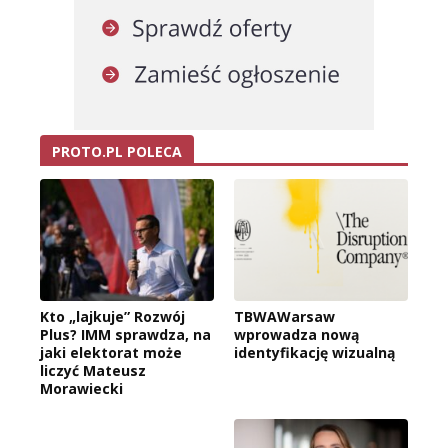
PROTO.PL POLECA
Kto „lajkuje” Rozwój
TBWAWarsaw
Plus? IMM sprawdza, na
wprowadza nową
jaki elektorat może
identyfikację wizualną
liczyć Mateusz
Morawiecki