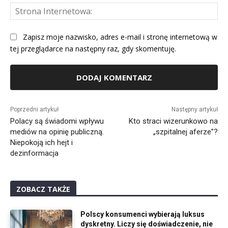
St
Int
Zapisz moje nazwisko, adres e-mail i stronę internetową w
tej przeglądarce na następny raz, gdy skomentuję.
Alternative:
Poprzedni artykuł
Następny artykuł
Polacy są świadomi wpływu
Kto straci wizerunkowo na
mediów na opinię publiczną.
„szpitalnej aferze”?
Niepokoją ich hejt i
dezinformacja
ZOBACZ TAKŻE
Polscy konsumenci wybierają luksus
dyskretny. Liczy się doświadczenie, nie