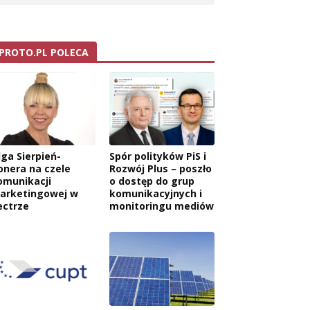
PROTO.PL POLECA
lga Sierpień-
Spór polityków PiS i
onera na czele
Rozwój Plus – poszło
omunikacji
o dostęp do grup
arketingowej w
komunikacyjnych i
ectrze
monitoringu mediów