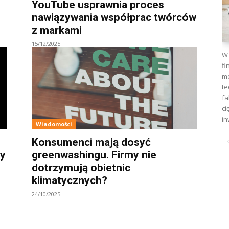
YouTube usprawnia proces
nawiązywania współprac twórców
z markami
15/12/2025
W 
fi
mo
te
fa
ci
in
Wiadomości
Konsumenci mają dosyć
cy
greenwashingu. Firmy nie
dotrzymują obietnic
klimatycznych?
24/10/2025