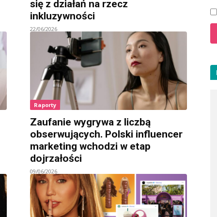
się z działań na rzecz
inkluzywności
22/06/2026
Raporty
Zaufanie wygrywa z liczbą
obserwujących. Polski influencer
marketing wchodzi w etap
dojrzałości
09/06/2026