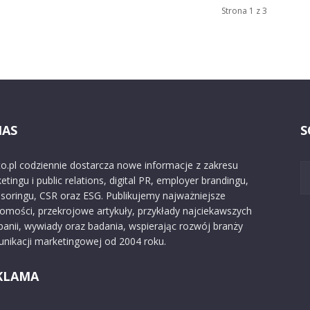
Strona 1 z 3
NAS
S
o.pl codziennie dostarcza nowe informacje z zakresu
etingu i public relations, digital PR, employer brandingu,
soringu, CSR oraz ESG. Publikujemy najważniejsze
omości, przekrojowe artykuły, przykłady najciekawszych
anii, wywiady oraz badania, wspierając rozwój branży
nikacji marketingowej od 2004 roku.
KLAMA