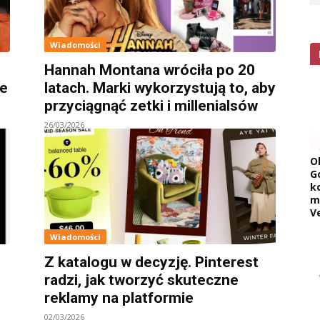
Wiadomości
Hannah Montana wróciła po 20
ne
latach. Marki wykorzystują to, aby
przyciągnąć zetki i millenialsów
26/03/2026
O
G
k
m
V
Wiadomości
Z katalogu w decyzję. Pinterest
radzi, jak tworzyć skuteczne
reklamy na platformie
02/03/2026