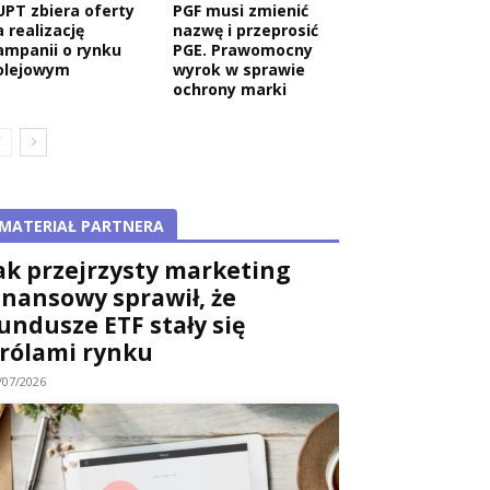
UPT zbiera oferty
PGF musi zmienić
 realizację
nazwę i przeprosić
ampanii o rynku
PGE. Prawomocny
olejowym
wyrok w sprawie
ochrony marki
MATERIAŁ PARTNERA
ak przejrzysty marketing
inansowy sprawił, że
undusze ETF stały się
rólami rynku
/07/2026