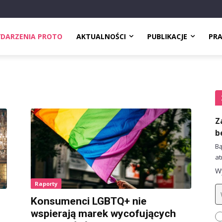
DARZENIA PROTO
AKTUALNOŚCI
PUBLIKACJE
PR
Z
b
Bą
at
Wy
Raporty
Konsumenci LGBTQ+ nie
wspierają marek wycofujących