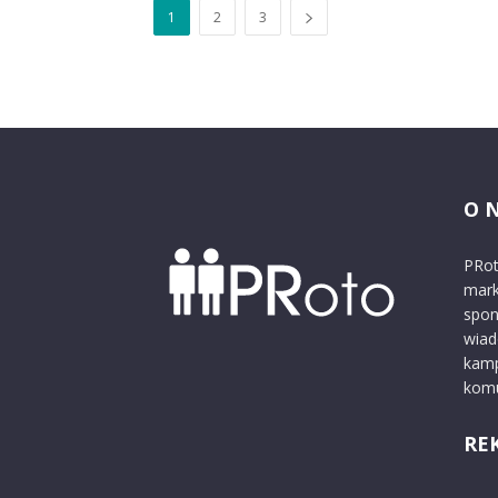
1
2
3
O 
PRot
mark
spon
wiad
kamp
komu
RE