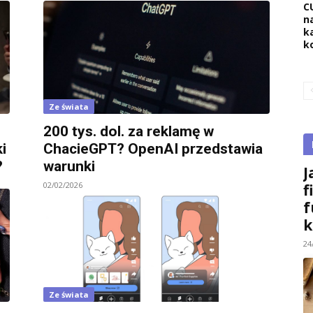
C
na
k
k
Ze świata
200 tys. dol. za reklamę w
i
ChacieGPT? OpenAI przedstawia
?
warunki
J
02/02/2026
f
f
k
24
Ze świata