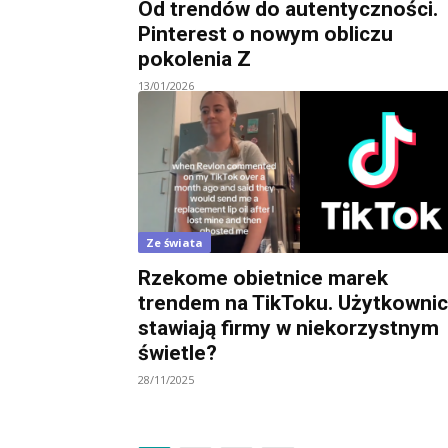
Od trendów do autentyczności.
Pinterest o nowym obliczu
pokolenia Z
13/01/2026
Ze świata
Rzekome obietnice marek
trendem na TikToku. Użytkowni
stawiają firmy w niekorzystnym
świetle?
28/11/2025