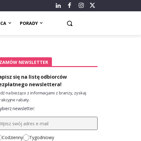
ACA
PORADY
ZAMÓW NEWSLETTER
apisz się na listę odbiorców
ezpłatnego newslettera!
dź na bieżąco z informacjami z branży, zyskaj
rakcyjne rabaty.
bierz newsletter:
Codzienny
Tygodniowy