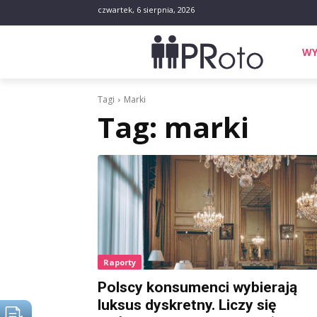
czwartek, 6 sierpnia, 2026
WY
Tagi
Marki
Tag:
marki
Raporty
Polscy konsumenci wybierają
luksus dyskretny. Liczy się