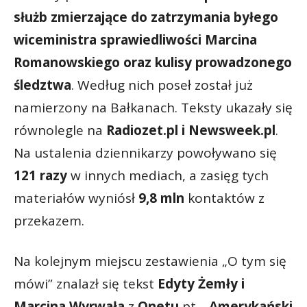
służb zmierzające do zatrzymania byłego
wiceministra sprawiedliwości Marcina
Romanowskiego oraz kulisy prowadzonego
śledztwa
. Według nich poseł został już
namierzony na Bałkanach. Teksty ukazały się
równolegle na
Radiozet.pl i Newsweek.pl
.
Na ustalenia dziennikarzy powoływano się
121 razy
w innych mediach, a zasięg tych
materiałów wyniósł
9,8 mln
kontaktów z
przekazem.
Na kolejnym miejscu zestawienia „O tym się
mówi” znalazł się tekst
Edyty Żemły i
Marcina Wyrwała
z
Onetu
pt.
„Amerykański