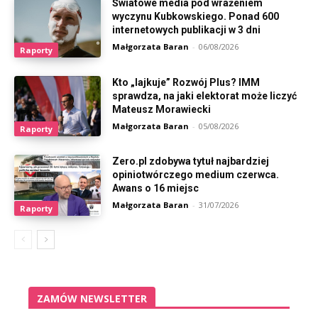
Światowe media pod wrażeniem
wyczynu Kubkowskiego. Ponad 600
internetowych publikacji w 3 dni
Małgorzata Baran
-
06/08/2026
Raporty
Kto „lajkuje” Rozwój Plus? IMM
sprawdza, na jaki elektorat może liczyć
Mateusz Morawiecki
Małgorzata Baran
-
05/08/2026
Raporty
Zero.pl zdobywa tytuł najbardziej
opiniotwórczego medium czerwca.
Awans o 16 miejsc
Małgorzata Baran
-
31/07/2026
Raporty
ZAMÓW NEWSLETTER