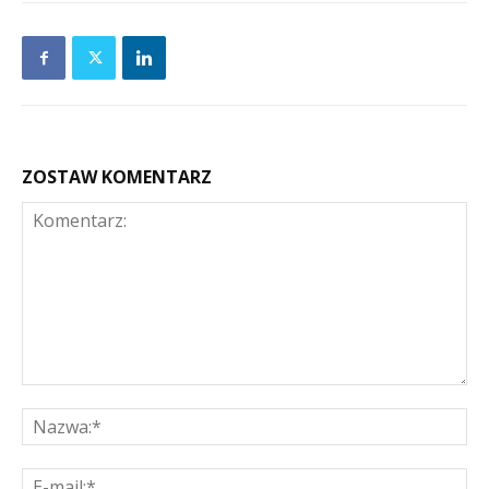
ZOSTAW KOMENTARZ
Komentarz:
Na
E-