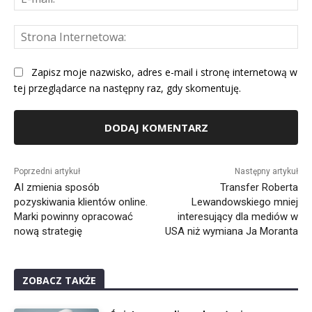
mai
St
Int
Zapisz moje nazwisko, adres e-mail i stronę internetową w
tej przeglądarce na następny raz, gdy skomentuję.
Alternative:
Poprzedni artykuł
Następny artykuł
AI zmienia sposób
Transfer Roberta
pozyskiwania klientów online.
Lewandowskiego mniej
Marki powinny opracować
interesujący dla mediów w
nową strategię
USA niż wymiana Ja Moranta
ZOBACZ TAKŻE