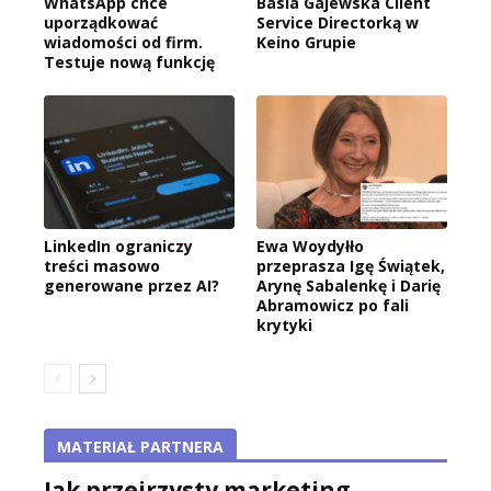
WhatsApp chce
Basia Gajewska Client
uporządkować
Service Directorką w
wiadomości od firm.
Keino Grupie
Testuje nową funkcję
LinkedIn ograniczy
Ewa Woydyłło
treści masowo
przeprasza Igę Świątek,
generowane przez AI?
Arynę Sabalenkę i Darię
Abramowicz po fali
krytyki
MATERIAŁ PARTNERA
Jak przejrzysty marketing