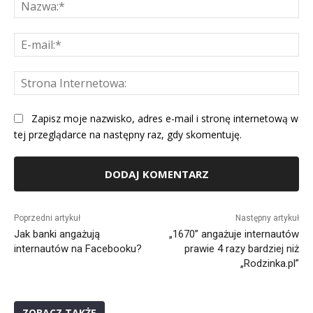
Na
E-
mai
St
Int
Zapisz moje nazwisko, adres e-mail i stronę internetową w
tej przeglądarce na następny raz, gdy skomentuję.
Alternative:
Poprzedni artykuł
Następny artykuł
Jak banki angażują
„1670” angażuje internautów
internautów na Facebooku?
prawie 4 razy bardziej niż
„Rodzinka.pl”
ZOBACZ TAKŻE